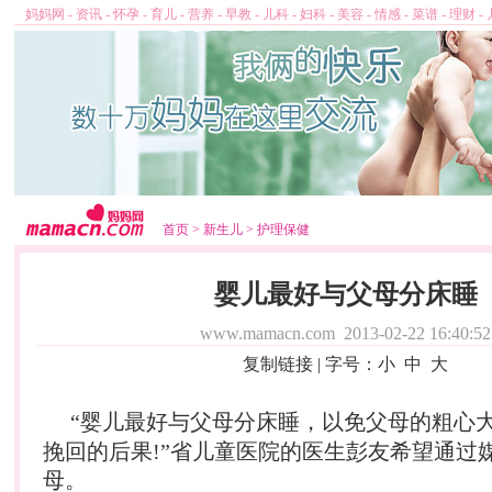
妈妈网
-
资讯
-
怀孕
-
育儿
-
营养
-
早教
-
儿科
-
妇科
-
美容
-
情感
-
菜谱
-
理财
-
首页
>
新生儿
>
护理保健
婴儿最好与父母分床睡
www.mamacn.com
2013-02-22 16:40:52
复制链接
| 字号：
小
中
大
“
婴儿
最好与父母分床睡，以免父母的粗心
挽回的后果!”省儿童医院的医生彭友希望通过
母。