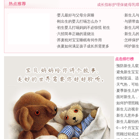
成长指标
|
护理保健
|
母乳
·
婴儿最好与父母分床睡
·
新生儿
·
刚出生的婴儿打嗝怎么办？
·
与脐带
·
初生婴儿打嗝妈妈不必惊慌 初生
·
新生儿
·
六招简单正确的退烧法
·
新生儿
·
荞麦枕对宝宝睡眠有何作用
·
怎样保
·
炎夏如何满足孩子成长所需更多
·
呵护新
点击排行榜
·
预防新生儿窒
·
避免新生宝宝
·
控制室温、适
·
天气热，可给
·
夏季新生儿护
·
面对新生儿，
·
如何护理照顾
·
新生儿访视非
·
新生儿意外多
·
新生儿最怕的
·
0～6个月宝
·
照顾过轻或过