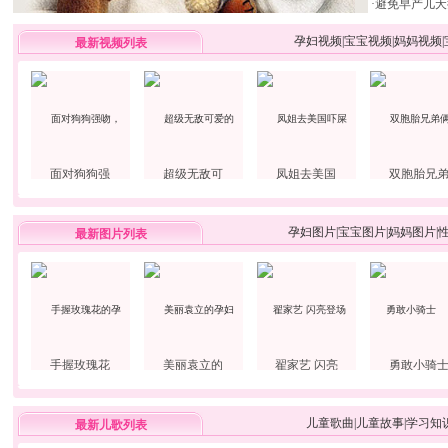
·
避免早产儿夭
孕妇视频
|
宝宝视频
|
妈妈视频
|
最新视频列表
面对狗狗强
超级无敌可
凤姐去美国
双胞胎兄
孕妇图片
|
宝宝图片
|
妈妈图片
|
最新图片列表
手握玫瑰花
美丽袁立的
翟家艺 闪亮
勇敢小骑
儿童歌曲
|
儿童故事
|
学习知
最新儿歌列表