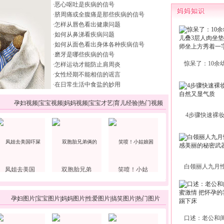
·
恶心呕吐是疾病的信号
·
脐周痛或全腹痛是那些疾病的信号
·
怎样从唇色看出健康问题
·
如何从鼻涕看疾病问题
·
如何从面色看出身体各种疾病信号
·
磨牙是哪些疾病的信号
惊呆了：10余
·
怎样运动才能防止肩周炎
·
女性经期不能相信的谣言
·
在日常生活中食盐的妙用
孕妇视频
|
宝宝视频
|
妈妈视频
|
宝宝才艺
|
育儿经验
|
热门视频
4步骤快速裸
白领丽人九月
凤姐去美国
双胞胎兄弟
笑喷！小姑
孕妇图片
|
宝宝图片
|
妈妈图片
|
性爱图片
|
搞笑图片
|
热门图片
口述：老公和