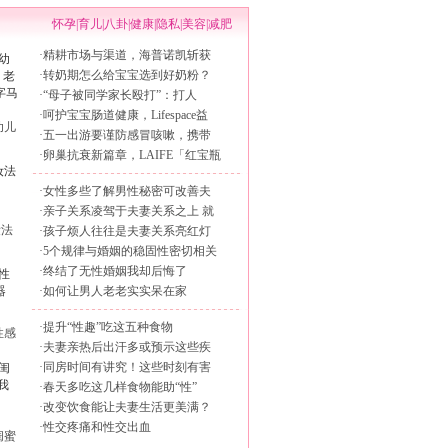
怀孕
|
育儿
|
八卦
|
健康
|
隐私
|
美容
|
减肥
·
精耕市场与渠道，海普诺凯斩获
·
转奶期怎么给宝宝选到好奶粉？
·
“母子被同学家长殴打”：打人
·
呵护宝宝肠道健康，Lifespace益
幼儿
·
五一出游要谨防感冒咳嗽，携带
·
卵巢抗衰新篇章，LAIFE「红宝瓶
·
女性多些了解男性秘密可改善夫
·
亲子关系凌驾于夫妻关系之上 就
妆法
·
孩子烦人往往是夫妻关系亮红灯
·
5个规律与婚姻的稳固性密切相关
·
终结了无性婚姻我却后悔了
·
如何让男人老老实实呆在家
·
提升“性趣”吃这五种食物
性感
·
夫妻亲热后出汗多或预示这些疾
·
同房时间有讲究！这些时刻有害
·
春天多吃这几样食物能助“性”
·
改变饮食能让夫妻生活更美满？
·
性交疼痛和性交出血
闺蜜