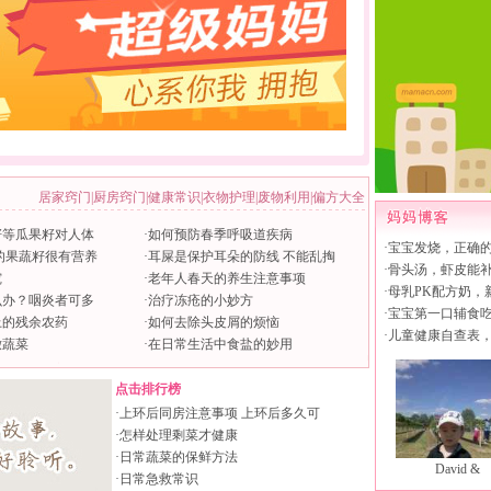
居家窍门
|
厨房窍门
|
健康常识
|
衣物护理
|
废物利用
|
偏方大全
籽等瓜果籽对人体
·
如何预防春季呼吸道疾病
·
宝宝发烧，正确
的果蔬籽很有营养
·
耳屎是保护耳朵的防线 不能乱掏
·
骨头汤，虾皮能
究
·
老年人春天的养生注意事项
·
母乳PK配方奶，
么办？咽炎者可多
·
治疗冻疮的小妙方
·
宝宝第一口辅食
上的残余农药
·
如何去除头皮屑的烦恼
·
儿童健康自查表
嫩蔬菜
·
在日常生活中食盐的妙用
点击排行榜
·
上环后同房注意事项 上环后多久可
·
怎样处理剩菜才健康
·
日常蔬菜的保鲜方法
David &
·
日常急救常识