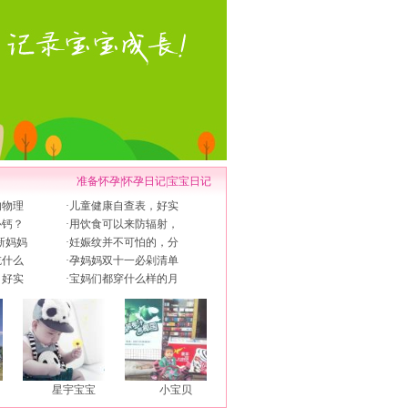
准备怀孕
|
怀孕日记
|
宝宝日记
的物理
·
儿童健康自查表，好实
补钙？
·
用饮食可以来防辐射，
新妈妈
·
妊娠纹并不可怕的，分
吃什么
·
孕妈妈双十一必剁清单
，好实
·
宝妈们都穿什么样的月
星宇宝宝
小宝贝