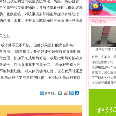
芦醇已被证明含有极强的抗氧化、防癌、防心血管
中的单宁和类黄酮物质，具有抗氧化作用，能延缓衰
肠、化痰止咳，对咳嗽痰多和咯血等症状有辅助疗
的作用，因此，没有食欲或便秘时不妨食用一些西瓜
只吃仁
成汁并不是不可以，但部分果蔬籽的壳会影响口
这就是阳性了
意方法。”陈杰建议，备受好评的葡萄籽在食用时就
·
月经一直不来，
行处理，如加工制成葡萄籽油，或是把葡萄籽拍碎来
·
这就是阳性了吧
是晒干，然后食用其中的瓜子仁。“果蔬籽中都不同
·
排卵用晨尿吗？
不饱和脂肪酸，对人体的确有好处，但在食用时还是
·
更浅了，怎么安
食用果蔬籽也要注意度的问题，不能因为果蔬籽有益
·
宝宝辅食为什么
·
大家帮我看看是
分享到：