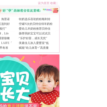
设为首页
收藏
|
，海普诺
·
转奶选乐蓓初奶粉顺利转
宝选到好
·
空罐N次的贝特佳绵羊奶粉
殴打”
·
婴幼儿羊奶粉推荐贝特佳
Life
·
肠胃弱的宝宝可以试试贝
感冒咳嗽
·
“乐护好苗，成长无忧”
AIFE「
·
美素佳儿加入爱婴室“低
早有准
·
赋能“幼儿体育+”高质量