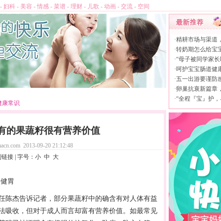
-
妇科
-
美容
-
情感
-
菜谱
-
理财
-
儿歌
-
动画
-
交流
-
空间
·
精耕市场与渠道
·
转奶期怎么给宝
·
“母子被同学家长
·
呵护宝宝肠道健康，
·
五一出游要谨防
·
卵巢抗衰新篇章，L
·
“全程『宝』护，
健康常识
 有的果蔬籽很有营养价值
acn.com
2013-09-20 21:12:48
制链接
| 字号：
小
中
大
健胃
任陈杰告诉记者，部分果蔬籽中的确含有对人体有益
法吸收，但对于成人而言却富有
营养
价值。如最常见