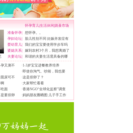
怀孕育儿
|
生活休闲
|
跳蚤市场
准备怀孕
|
想怀孕。。
孕妇论坛
|
胎儿性别不同 妊娠并发症有
婴幼育儿
|
我们的宝宝要使用学步车吗
婆媳关系
|
嫁到农村3个月，我想离婚了
吧
夫妻论坛
|
和谐的夫妻生活需具备的哪
早孕又测不
·
1-3岁宝宝进餐教养培养
·
即使你淘气、吵闹，我也要
用晨尿可不
·
这是排卵了？
排啊
·
大家帮忙看看
要吃面
·
香港NGO“全球化监察”调查
不是要排卵
·
妈妈朋友圈晒图:儿子手工作