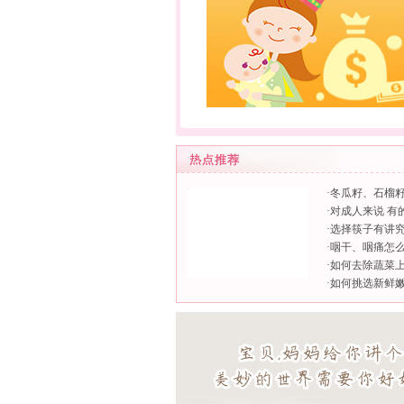
·
冬瓜籽、石榴
·
对成人来说 有
·
选择筷子有讲
·
咽干、咽痛怎
·
如何去除蔬菜
·
如何挑选新鲜