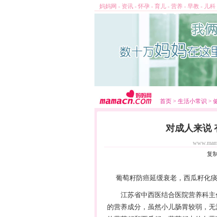
妈妈网
-
资讯
-
怀孕
-
育儿
-
营养
-
早教
-
儿科
首页
>
生活小常识
>
对成人来说
www.mam
复
葡萄籽防癌延缓衰老，西瓜籽化痰
江苏省中西医结合医院
营养
科主
的
营养
成分，虽然小儿肠胃较弱，无