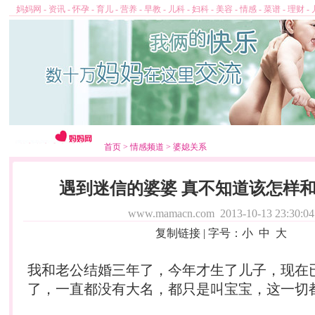
妈妈网
-
资讯
-
怀孕
-
育儿
-
营养
-
早教
-
儿科
-
妇科
-
美容
-
情感
-
菜谱
-
理财
-
首页
>
情感频道
>
婆媳关系
遇到迷信的婆婆 真不知道该怎样
www.mamacn.com
2013-10-13 23:30:04
复制链接
| 字号：
小
中
大
我和老公
结婚
三年了，今年才生了儿子，现在
了，一直都没有大名，都只是叫宝宝，这一切