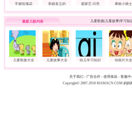
手握玫瑰花
美丽袁立的
翟家艺 闪亮
勇敢小骑
儿童歌曲
|
儿童故事
|
学习知
最新儿歌列表
儿童歌曲大全
儿童故事大全
幼儿学习知识
动画片大
关于我们
-
广告合作
-
使用条款
-
客服中
Copyright© 2007-2018 MAMACN.COM
妈妈