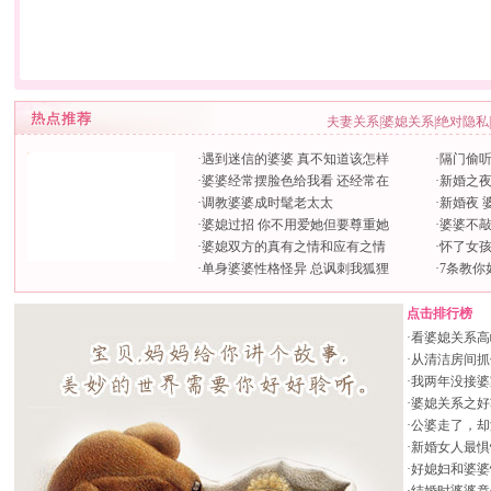
夫妻关系
|
婆媳关系
|
绝对隐私
|
·
遇到迷信的婆婆 真不知道该怎样
·
隔门偷听
·
婆婆经常摆脸色给我看 还经常在
·
新婚之
·
调教婆婆成时髦老太太
·
新婚夜 
·
婆媳过招 你不用爱她但要尊重她
·
婆婆不
·
婆媳双方的真有之情和应有之情
·
怀了女
·
单身婆婆性格怪异 总讽刺我狐狸
·
7条教你
点击排行榜
·
看婆媳关系高
·
从清洁房间抓
·
我两年没接婆
·
婆媳关系之好
·
公婆走了，却
·
新婚女人最惧
·
好媳妇和婆婆