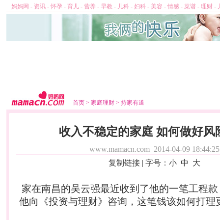
妈妈网
-
资讯
-
怀孕
-
育儿
-
营养
-
早教
-
儿科
-
妇科
-
美容
-
情感
-
菜谱
-
理财
-
首页
>
家庭理财
>
持家有道
收入不稳定的家庭 如何做好风
www.mamacn.com
2014-04-09 18:44:25
复制链接
| 字号：
小
中
大
家在南昌的吴云强最近收到了他的一笔工程款，
他向《投资与
理财
》咨询，这笔钱该如何打理