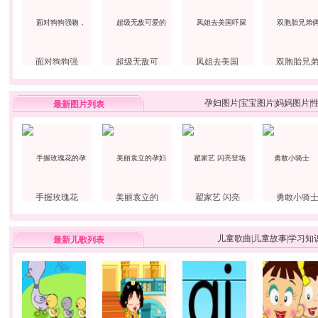
面对狗狗强
超级无敌可
凤姐去美国
双胞胎兄
孕妇图片
|
宝宝图片
|
妈妈图片
|
最新图片列表
手握玫瑰花
美丽袁立的
翟家艺 闪亮
勇敢小骑
儿童歌曲
|
儿童故事
|
学习知
最新儿歌列表