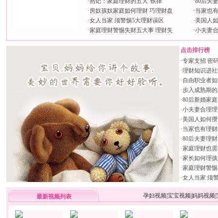
·
熟记：家庭理财的五大“铁律”
·
80后夫
·
房奴孩奴家庭如何理财 巧理财盘
·
当家也
·
女人当家 须警惕5大理财误区
·
美国人
·
家庭理财警惕失财五大事 理财失
·
小夫妻合
点击排行榜
·
专家支招 密码
·
理财知识进社
·
自由职业者如
·
步入成熟期的
·
80后新婚家
·
小夫妻合理理
·
美国人如何攒
·
当家也有理财
·
80后夫妻理
·
家庭理财也需
·
家长如何理孩
·
家庭理财警惕
·
女人当家 须
孕妇视频
|
宝宝视频
|
妈妈视频
|
最新视频列表