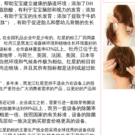
，帮助宝宝建立健康的肠道环境；添加了
DH
脂肪酸，有利于宝宝脑部和视力的发育；添加
，有助于宝宝的生长发育；添加了提取于牛奶
酸肽”），有助于促进胎儿和婴幼儿骨骼的生长
，在全国乳品企业中是少有的。红星奶粉工厂四周森
。 牡丹江是黑龙江省森林环境和植物生长环境最好的
63%
以上。牡丹江位于北
级标准，全市森林覆盖率
奶源地带，与荷兰、英国、法国、美国、日本等
自然环境和气候条件极为相似。红星奶粉目前
尚志牧场，并且其所有指标都是达到或超过欧
器”，多年来，黑龙江红星坚持不遗余力在设备上的投
生产更符合广大消费者需求的产品，以更好的产品和
雨还记得，企业成立之初，需要引进一套除芽孢菌设
99%
以上，而另一套设备的除菌率
的除菌率达到
相差一倍。按照国家的有关标准，设备的除菌
高层却一致决定购买那套价格更高的设备。
红星奶粉的主要生产线全部采用全球优秀的设备供应