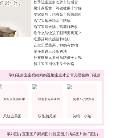
·
秋季让宝宝多吃萝卜防感冒
·
果汁调蛋黄，补铁效果非常好
·
专家提醒：吃香菇可预防龋齿
·
给宝宝这样喝水可防病
·
给宝宝喂米汤，营养好吸收
·
吃什么能让孩子眼睛更明亮？
·
吃蘑菇可抗感冒和结核
·
让宝贝爱蔬果，妈妈有妙招
·
循序渐进三步断奶法
·
补充微量元素可预防孩子近视
·
解决宝宝消化不良全攻略
孕妇视频
|
宝宝视频
|
妈妈视频
|
宝宝才艺
|
育儿经验
|
热门视频
凤姐去美国
双胞胎兄弟
笑喷！小姑
孕妇图片
|
宝宝图片
|
妈妈图片
|
性爱图片
|
搞笑图片
|
热门图片