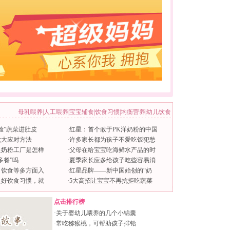
母乳喂养
|
人工喂养
|
宝宝辅食
|
饮食习惯
|
均衡营养
|
幼儿饮食
脸”蔬菜进肚皮
·
红星：首个敢于PK洋奶粉的中国
六大应对方法
·
许多家长都为孩子不爱吃饭犯愁
星奶粉工厂是怎样
·
父母在给宝宝吃海鲜水产品的时
多餐”吗
·
夏季家长应多给孩子吃些容易消
、饮食等多方面入
·
红星品牌——新中国始创的“奶
良好饮食习惯，就
·
5大高招让宝宝不再抗拒吃蔬菜
点击排行榜
·
关于婴幼儿喂养的几个小锦囊
·
常吃猕猴桃，可帮助孩子排铅