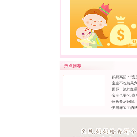
·
妈妈高招：“变
·
宝宝不吃蔬果
·
国际一流的红
·
宝宝也要“少食
·
家长要从睡眠
·
要培养宝宝的