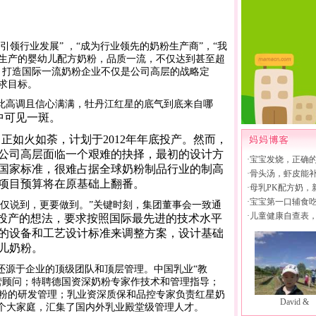
引领行业发展” ，“成为行业领先的奶粉生产商”，“我
生产的婴幼儿配方奶粉，品质一流，不仅达到甚至超
，打造国际一流奶粉企业不仅是公司高层的战略定
求目标。
此高调且信心满满，牡丹江红星的底气到底来自哪
中可见一斑。
目正如火如荼，计划于
2012
年年底投产。然而，
公司高层面临一个艰难的抉择，最初的设计方
·
宝宝发烧，正确
国家标准，很难占据全球奶粉制品行业的制高
·
骨头汤，虾皮能
项目预算将在原基础上翻番。
·
母乳PK配方奶，
·
宝宝第一口辅食
仅说到，更要做到。”关键时刻，
集团
董事会一致通
·
儿童健康自查表
投产的想法，要求按照国际最先进的技术水平
的设备和工艺设计标准来调整方案，设计基础
儿奶粉。
还源于企业的顶级团队和顶层管理。中国乳业“教
营顾问；特聘德国资深奶粉专家作技术和管理指导；
粉的研发管理；乳业资深质保和品控专家负责红星奶
David &
这个大家庭，汇集了国内外乳业殿堂级管理人才。