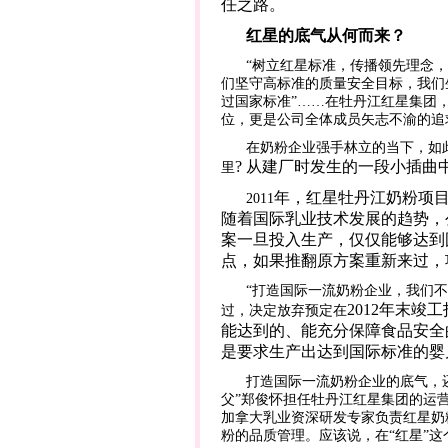
任之路。
红星的底气从何而来？
“树立红星标准，传播领先理念，
们坚守高标准的质量安全目标，我们
过国家标准”……在
牡丹江红星集团
位，更是公司
全体成员矢志不渝的追
在奶粉企业强手林立的当下，如
?
从建厂时发生的一段小插曲
里
年，红星牡丹江奶粉项
2011
随着国际乳业技术发展的趋势，
案一旦投入生产，仅仅能够达到
点，如果推翻原方案重新来过，
“
打造国际一流奶粉企业
，我们不
2012
年末竣工
过，决定放弃预定在
能达到的、能充分保障食品安全
是要求生产出达到国际标准的婴
打造国际一流奶粉企业的底气，
父”郑俊怀担任牡丹江红星集团的运
加拿大乳业资深研发专家负责红星奶
粉的品质管理。应该说，在“红星”