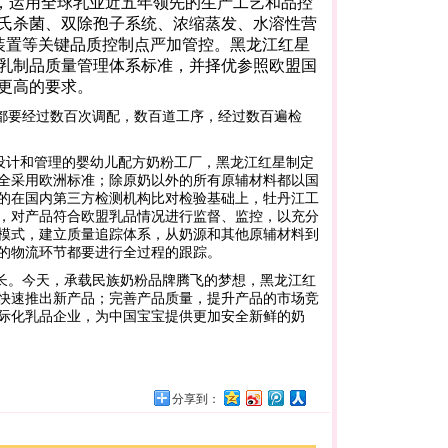
，运用全球乳业近五年领先的生产工艺和品控
氏杀菌、双除孢子系统、浓缩蒸发、水溶性营
装置等关键品质控制点严加管控。黑龙江红星
乳制品质量管理体系标准，并择优参照欧盟国
更高的要求。
都要经过数百次调配，数百道工序，经过数百遍检
”设计和管理的婴幼儿配方奶粉工厂，黑龙江红星制定
全采用欧洲标准；除原奶以外的所有原辅材料都以国
的在国内第三方检测机构比对检验基础上，牡丹江工
，对产品符合欧盟乳品情况进行监督、监控，以充分
模式，建立质量追踪体系，从奶源和其他原辅材料到
的物流环节都要进行全过程的跟踪。
长。今天，承载民族奶粉品牌腾飞的梦想，黑龙江红
快速推出新产品；完善产品质量，提升产品的市场竞
际化乳品企业，为中国宝宝提供更加安全新鲜的奶
分享到：