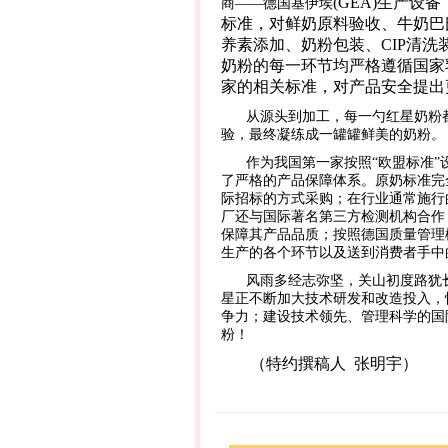
(GEA)
生产设备
商——德国基伊埃
标准，对鲜奶原料验收、牛奶巴
养素添加、奶粉包装、
CIP
清洗
奶粉的每一环节均严格遵循国家
家的相关标准，对产品安全提出
从源头到加工，每一勺红星奶粉
验，最终凝练成一罐罐鲜美的奶粉。
作为我国第一家按照“欧盟标准
了严格的产品保障体系。原奶标准完
际招标的方式采购；在行业通常施行
厂还与国际著名第三方检测机构合作
保障其产品品质；按照德国质量管理
生产的各个环节以及送到消费者手中
风雨多经志弥坚，关山初度路犹
星正不断加大技术研发和改造投入，
争力；建设技术领先、管理科学的国
粉！
（特约撰稿人 张明宇）