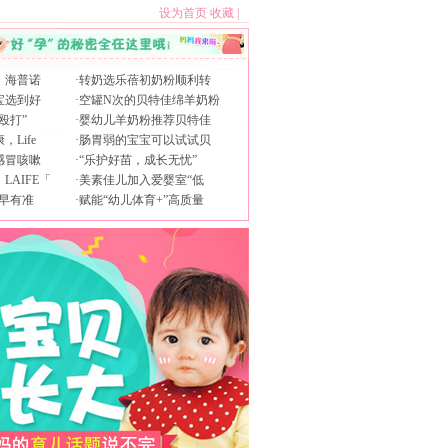
设为首页
收藏
|
，海普诺
·
转奶选乐蓓初奶粉顺利转
宝选到好
·
空罐N次的贝特佳绵羊奶粉
殴打”
·
婴幼儿羊奶粉推荐贝特佳
Life
·
肠胃弱的宝宝可以试试贝
感冒咳嗽
·
“乐护好苗，成长无忧”
AIFE「
·
美素佳儿加入爱婴室“低
早有准
·
赋能“幼儿体育+”高质量