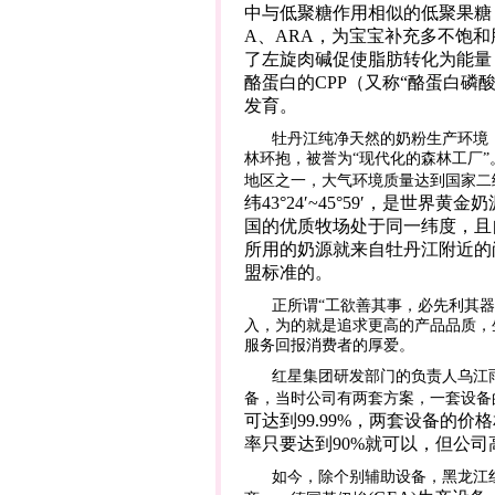
中与低聚糖作用相似的低聚果糖
A
、
ARA
，为宝宝补充多不饱和
了左旋肉碱促使脂肪转化为能量
酪蛋白的
CPP
（又称“酪蛋白磷
发育。
牡丹江纯净天然的奶粉生产环境
林环抱，被誉为“现代化的森林工厂”
地区之一，大气环境质量达到国家二
纬
43
°
24
′
~45
°
59
′，是世界黄金
国的优质牧场处于同一纬度，且
所用的奶源就来自牡丹江附近的
盟标准的。
正所谓“工欲善其事，必先利其
入，为的就是追求更高的产品品质，
服务回报消费者的厚爱。
红星集团研发部门的负责人乌江
备，当时公司有两套方案，一套设备
可达到
99.99%
，两套设备的价格
率只要达到
90%
就可以，但公司
如今，除个别辅助设备，黑龙江