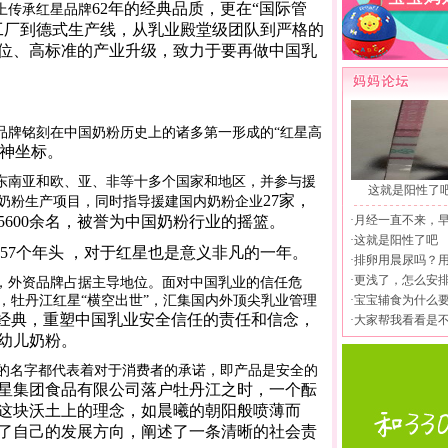
62
年的经典品质，更在“国际管
上传承红星品牌
工厂到德式生产线，从乳业殿堂级团队到严格的
位、高标准的产业升级，致力于要再做中国乳
品牌铭刻在中国奶粉历史上的诸多第一形成的“红星高
神坐标。
东南亚和欧、亚、非等十多个国家和地区，并参与援
这就是阳性了
27
家，
奶粉生产项目，同时指导援建国内奶粉企业
5600
余名，被誉为中国奶粉行业的摇篮。
·
月经一直不来，
·
这就是阳性了吧
57
个年头 ，对于红星也是意义非凡的一年。
·
排卵用晨尿吗？
·
更浅了，怎么安
，外资品牌占据主导地位。面对中国乳业的信任危
，牡丹江红星“横空出世”，汇集国内外顶尖乳业管理
·
宝宝辅食为什么
经典，重塑中国乳业安全信任的责任和信念，
·
大家帮我看看是
幼儿奶粉。
’的名字都代表着对于消费者的承诺，即产品是安全的
星集团食品有限公司落户牡丹江之时，一个酝
这块沃土上的理念，如晨曦的朝阳般喷薄而
了自己的发展方向，阐述了一条清晰的社会责