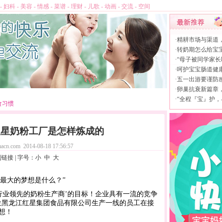
-
妇科
-
美容
-
情感
-
菜谱
-
理财
-
儿歌
-
动画
-
交流
-
空间
·
精耕市场与渠道
·
转奶期怎么给宝
·
“母子被同学家长
·
呵护宝宝肠道健康，
·
五一出游要谨防
·
卵巢抗衰新篇章，L
·
“全程『宝』护，
食习惯
红星奶粉工厂是怎样炼成的
acn.com
2014-08-18 17:56:57
制链接
| 字号：
小
中
大
最大的梦想是什么？”
行业领先的奶粉生产商’的目标！企业具有一流的竞争
位黑龙江红星集团食品有限公司生产一线的员工在接
想！