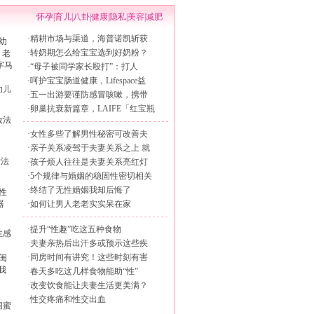
怀孕
|
育儿
|
八卦
|
健康
|
隐私
|
美容
|
减肥
·
精耕市场与渠道，海普诺凯斩获
·
转奶期怎么给宝宝选到好奶粉？
·
“母子被同学家长殴打”：打人
·
呵护宝宝肠道健康，Lifespace益
幼儿
·
五一出游要谨防感冒咳嗽，携带
·
卵巢抗衰新篇章，LAIFE「红宝瓶
·
女性多些了解男性秘密可改善夫
·
亲子关系凌驾于夫妻关系之上 就
妆法
·
孩子烦人往往是夫妻关系亮红灯
·
5个规律与婚姻的稳固性密切相关
·
终结了无性婚姻我却后悔了
·
如何让男人老老实实呆在家
·
提升“性趣”吃这五种食物
性感
·
夫妻亲热后出汗多或预示这些疾
·
同房时间有讲究！这些时刻有害
·
春天多吃这几样食物能助“性”
·
改变饮食能让夫妻生活更美满？
·
性交疼痛和性交出血
闺蜜