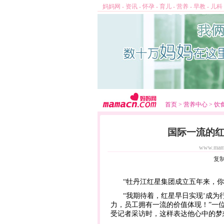
妈妈网
-
资讯
-
怀孕
-
育儿
-
营养
-
早教
-
儿科
首页
>
营养中心
>
饮
国际一流的
www.mam
复
“牡丹江红星集团成立五年来，你
“我期待着，红星早日实现‘成为
力，员工拥有一流的价值体现！”一
受记者采访时，这样表达他心中的梦