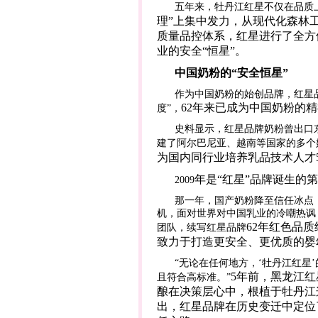
五年来，牡丹江红星不仅在品质
理”上集中发力，从现代化森林
质量品控体系，红星进行了全方
业的安全“恒星”。
中国奶粉的“安全恒星”
作为中国奶粉的始创品牌，红星
62
年来已成为中国奶粉的精
度”，
史料显示，红星品牌奶粉曾出口
建了阿尔巴尼亚、越南等国家的多个
为国内同行业培养乳品技术人才
年是“红星”品牌诞生的第
2009
那一年，国产奶粉降至信任冰点
机，面对世界对中国乳业的冷嘲热讽
62
年红色品质
团队，续写红星品牌
致力于打造更安全、更优质的婴
“无论在任何地方，‘牡丹江红星
5
年前，黑龙江红
且符合高标准。”
酿在决策层心中，根植于牡丹江
出，红星品牌在历史变迁中定位