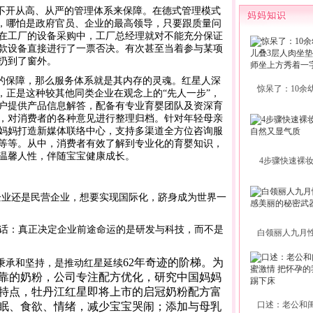
不开从高、从严的管理体系来保障。在德式管理模式
威，哪怕是政府官员、企业的最高领导，只要跟质量问
在工厂的设备采购中，工厂总经理就对不能充分保证
款设备直接进行了一票否决。有次甚至当着参与某项
扔到了窗外。
的保障，那么服务体系就是其内存的灵魂。红星人深
惊呆了：10余
，正是这种较其他同类企业在观念上的“先人一步”，
户提供产品信息解答，配备有专业育婴团队及资深育
，对消费者的各种意见进行整理归档。针对年轻母亲
妈妈打造新媒体联络中心，支持多渠道全方位咨询服
等等。从中，消费者有效了解到专业化的育婴知识，
温馨人性，伴随宝宝健康成长。
4步骤快速裸
业还是民营企业，想要实现国际化，跻身成为世界一
话：真正决定企业前途命运的是研发与科技，而不是
白领丽人九月
62
年奇迹的阶梯。为
秉承和坚持，是推动红星延续
靠的奶粉，公司专注配方优化，研究中国妈妈
特点，牡丹江红星即将上市的启冠奶粉配方富
口述：老公和
眠、食欲、情绪，减少宝宝哭闹；添加与母乳