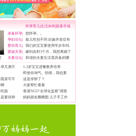
怀孕育儿
|
生活休闲
|
跳蚤市场
准备怀孕
|
想怀孕。。
孕妇论坛
|
胎儿性别不同 妊娠并发症有
婴幼育儿
|
我们的宝宝要使用学步车吗
婆媳关系
|
嫁到农村3个月，我想离婚了
吧
夫妻论坛
|
和谐的夫妻生活需具备的哪
早孕又测不
·
1-3岁宝宝进餐教养培养
·
即使你淘气、吵闹，我也要
用晨尿可不
·
这是排卵了？
排啊
·
大家帮忙看看
要吃面
·
香港NGO“全球化监察”调查
不是要排卵
·
妈妈朋友圈晒图:儿子手工作