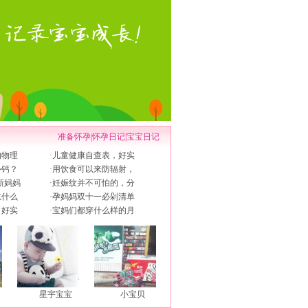
准备怀孕
|
怀孕日记
|
宝宝日记
的物理
·
儿童健康自查表，好实
补钙？
·
用饮食可以来防辐射，
新妈妈
·
妊娠纹并不可怕的，分
吃什么
·
孕妈妈双十一必剁清单
，好实
·
宝妈们都穿什么样的月
星宇宝宝
小宝贝