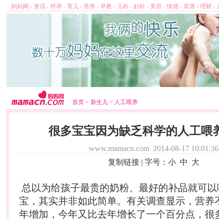
妈妈网
-
资讯
-
怀孕
-
育儿
-
营养
-
早教
-
儿科
-
妇科
-
美容
-
情感
-
菜谱
-
理财
-
首页
>
新生儿
>
人工喂养
很多宝宝因为缺乏科学的人工喂
www.mamacn.com
2014-08-17 10:01:36
复制链接
| 字号：
小
中
大
总以为给孩子最贵的
奶粉
、最好的补品就可以
宝，其实并非如此简单。有关调查显示，
营养
年增加，今年又比去年增长了一个百分点，很