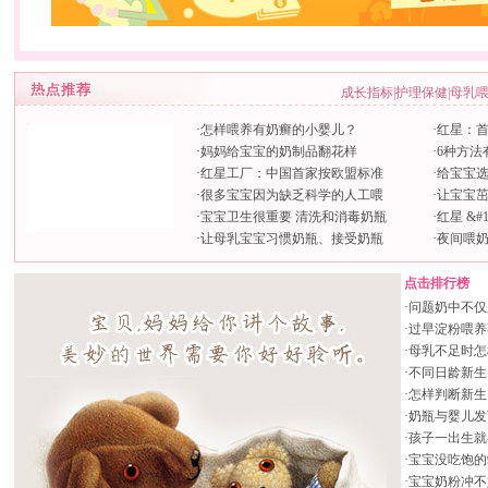
成长指标
|
护理保健
|
母乳
·
怎样喂养有奶癣的小婴儿？
·
红星：首
·
妈妈给宝宝的奶制品翻花样
·
6种方法
·
红星工厂：中国首家按欧盟标准
·
给宝宝
·
很多宝宝因为缺乏科学的人工喂
·
让宝宝
·
宝宝卫生很重要 清洗和消毒奶瓶
·
红星 &#
·
让母乳宝宝习惯奶瓶、接受奶瓶
·
夜间喂
点击排行榜
·
问题奶中不仅
·
过早淀粉喂养
·
母乳不足时怎
·
不同日龄新生
·
怎样判断新生
·
奶瓶与婴儿发
·
孩子一出生就
·
宝宝没吃饱的
·
宝宝奶粉冲不