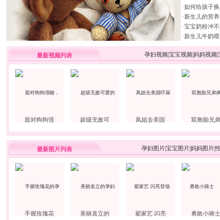
·
如何给孩子换
·
新生儿的营养
·
宝宝奶粉冲不
·
新生儿牛奶喂
孕妇视频
|
宝宝视频
|
妈妈视频
|
最新视频列表
面对狗狗强
超级无敌可
凤姐去美国
双胞胎兄
孕妇图片
|
宝宝图片
|
妈妈图片
|
最新图片列表
手握玫瑰花
美丽袁立的
翟家艺 闪亮
勇敢小骑