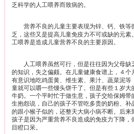
乏科学的人工喂养而致病的。
营养
不良的儿童主要表现为锌、钙、铁等
乏，这些又是提高儿童免疫力不可或缺的元素
工喂养是造成儿童
营养
不良的主要原因。
人工喂养虽然可行，但是往往因为父母缺
的知识，失之偏颇。在儿童健康
食谱
上，４个
有意识地吃鸡蛋黄、维生素、果汁、蔬菜泥等
童就可以嚼一些馒头饼干了。但是有些１岁大
牛奶。一个平时忙于做生意，孩子交给保姆带
生抱怨说，自己的孩子不管吃多贵的
奶粉
、补
的跟小猴子似的，还整天大病小病不断。后来
孩子是因为严重
营养
不良造成的免疫力下降，
目瞪口呆。