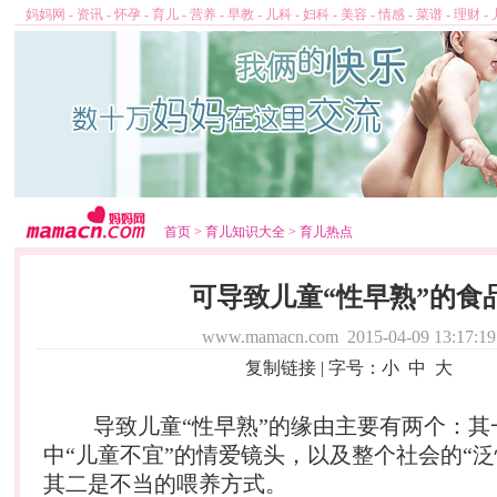
妈妈网
-
资讯
-
怀孕
-
育儿
-
营养
-
早教
-
儿科
-
妇科
-
美容
-
情感
-
菜谱
-
理财
-
首页
>
育儿知识大全
>
育儿热点
可导致儿童“性早熟”的食
www.mamacn.com
2015-04-09 13:17:19
复制链接
| 字号：
小
中
大
导致儿童“性早熟”的缘由主要有两个：其
中“儿童不宜”的情爱镜头，以及整个社会的“泛
其二是不当的喂养方式。