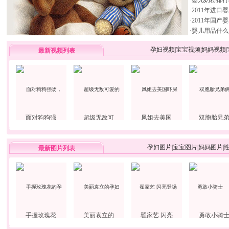
·
婴儿奶粉排行
·
2011年进口
·
2011年国产
·
婴儿用品什么
孕妇视频
|
宝宝视频
|
妈妈视频
|
最新视频列表
面对狗狗强
超级无敌可
凤姐去美国
双胞胎兄
孕妇图片
|
宝宝图片
|
妈妈图片
|
最新图片列表
手握玫瑰花
美丽袁立的
翟家艺 闪亮
勇敢小骑