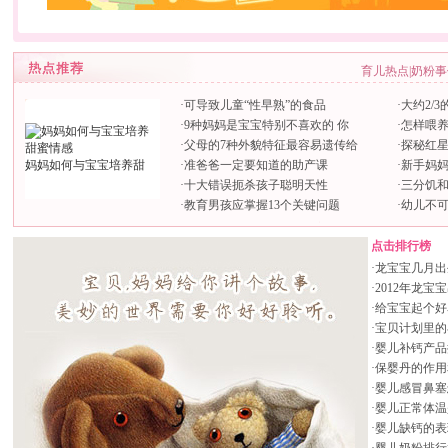
育儿热点
|
奶粉事
·
可导致儿童“性早熟”的食品
·
大约2/
·
9种妈妈是宝宝特别不喜欢的 你
·
怎样喂
·
父母的7种外貌特征最容易遗传给
·
探秘红
妈妈如何与宝宝培养甜
·
准爸爸一定要知道的助产课
·
新手妈
·
十大错误扼杀孩子聪明天性
·
三分饥和
·
教育男孩应掌握13个关键问题
·
幼儿不
点击排行榜
·
龙宝宝几月出生
·
2012年龙
·
给宝宝起个好
·
宝贝计划里的小
·
婴儿补钙产品
·
保婴丹的作用
·
婴儿感冒鼻塞
·
婴儿正常体温
·
婴儿缺钙的表