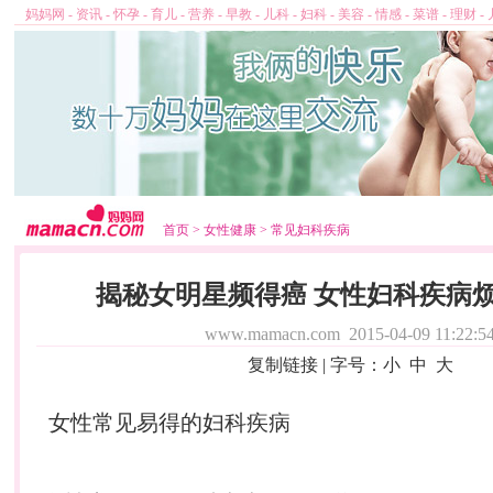
妈妈网
-
资讯
-
怀孕
-
育儿
-
营养
-
早教
-
儿科
-
妇科
-
美容
-
情感
-
菜谱
-
理财
-
首页
>
女性健康
>
常见妇科疾病
揭秘女明星频得癌 女性妇科疾病
www.mamacn.com
2015-04-09 11:22:5
复制链接
| 字号：
小
中
大
女性常见易得的
妇科
疾病