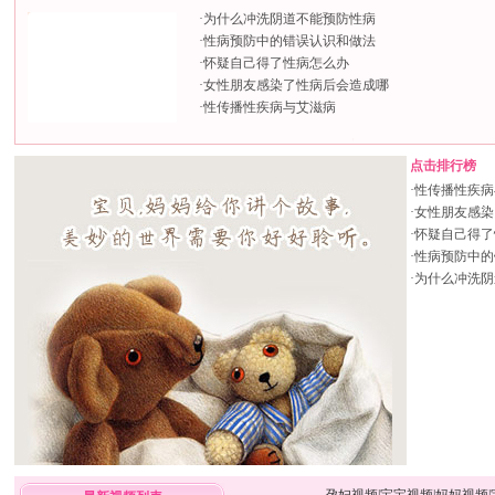
·
为什么冲洗阴道不能预防性病
·
性病预防中的错误认识和做法
·
怀疑自己得了性病怎么办
·
女性朋友感染了性病后会造成哪
·
性传播性疾病与艾滋病
点击排行榜
·
性传播性疾病
·
女性朋友感染
·
怀疑自己得了
·
性病预防中的
·
为什么冲洗阴