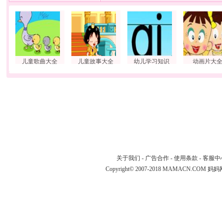
儿童歌曲大全
儿童故事大全
幼儿学习知识
动画片大
关于我们
-
广告合作
-
使用条款
-
客服中
Copyright© 2007-2018 MAMACN.COM
妈妈