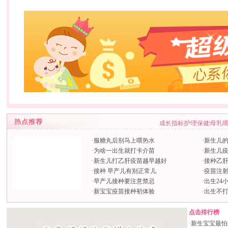
成长指标
|
护理保健
|
母乳
·
服糖丸后别马上喂热水
·
新生儿
·
为啥一出生就打卡介苗
·
新生儿
·
新生儿打乙肝疫苗越早越好
·
接种乙
·
接种 早产儿有别正常儿
·
疫苗注
·
早产儿接种要注意禁忌
·
出生24
·
新宝宝疫苗接种初体验
·
出生不打
点击排行榜
·
新生宝宝最怕