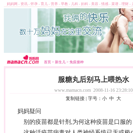
妈妈网
-
资讯
-
怀孕
-
育儿
-
营养
-
早教
-
儿科
-
妇科
-
美容
-
情感
-
菜谱
-
理财
-
首页
>
新生儿
>
免疫接种
服糖丸后别马上喂热水
www.mamacn.com
2008-11-16 23:28:10
复制链接
| 字号：
小
中
大
妈妈疑问
别的疫苗都是针剂,为何这种疫苗是口服的
这种活疫苗病毒对人类神经系统已无或极