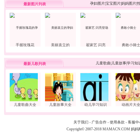
孕妇图片
|
宝宝图片
|
妈妈图片
|
最新图片列表
手握玫瑰花
美丽袁立的
翟家艺 闪亮
勇敢小骑
儿童歌曲
|
儿童故事
|
学习知
最新儿歌列表
儿童歌曲大全
儿童故事大全
幼儿学习知识
动画片大
关于我们
-
广告合作
-
使用条款
-
客服中
Copyright© 2007-2018 MAMACN.COM
妈妈