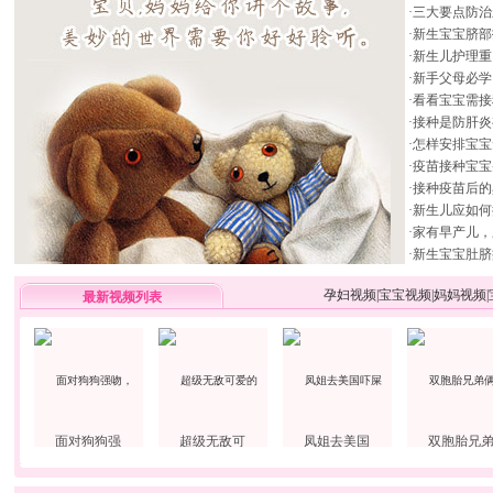
·
三大要点防治
·
新生宝宝脐部
·
新生儿护理重
·
新手父母必学
·
看看宝宝需接
·
接种是防肝炎
·
怎样安排宝宝
·
疫苗接种宝宝
·
接种疫苗后的
·
新生儿应如何
·
家有早产儿，
·
新生宝宝肚脐
孕妇视频
|
宝宝视频
|
妈妈视频
|
最新视频列表
面对狗狗强
超级无敌可
凤姐去美国
双胞胎兄