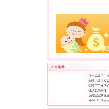
·
宝宝耳疾的正
·
新生儿黄疸应
·
新生宝宝皮肤
·
全方位的护理
·
清洁宝宝的屁
·
小窍门，为宝