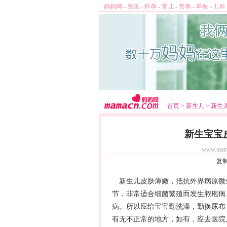
妈妈网
-
资讯
-
怀孕
-
育儿
-
营养
-
早教
-
儿科
首页
>
新生儿
>
新生
新生宝宝
www.mam
复
新生儿皮肤薄嫩，抵抗外界病原微
节，非常适合细菌繁殖而发生脓疱病
病。所以应给宝宝勤洗澡，勤换尿布
有无不正常的地方，如有，应去医院