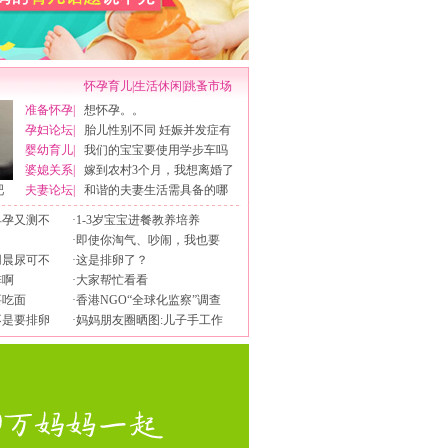
怀孕育儿
|
生活休闲
|
跳蚤市场
准备怀孕
|
想怀孕。。
孕妇论坛
|
胎儿性别不同 妊娠并发症有
婴幼育儿
|
我们的宝宝要使用学步车吗
婆媳关系
|
嫁到农村3个月，我想离婚了
吧
夫妻论坛
|
和谐的夫妻生活需具备的哪
早孕又测不
·
1-3岁宝宝进餐教养培养
·
即使你淘气、吵闹，我也要
用晨尿可不
·
这是排卵了？
排啊
·
大家帮忙看看
要吃面
·
香港NGO“全球化监察”调查
不是要排卵
·
妈妈朋友圈晒图:儿子手工作