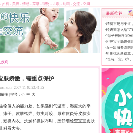
-
妇科
-
美容
-
情感
-
菜谱
-
理财
-
儿歌
-
动画
-
交流
-
空间
·
精耕市场与渠道
·
转奶期怎么给宝
·
“母子被同学家长
·
呵护宝宝肠道健康，
·
五一出游要谨防
·
卵巢抗衰新篇章，L
·
“全程『宝』护，
儿疾病
皮肤娇嫩，需重点保护
acn.com
2007-11-02 22:41:55
制链接
| 字号：
小
中
大
生物侵入的能力差。如果遇到气温高，湿度大的季
、痱子、皮肤褶烂、蚊虫叮咬、尿布皮炎等皮肤疾
，勤换内衣。洗澡和换尿布时，应仔细检查宝宝皮肤
儿科
看大夫。