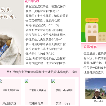
点击排行榜
·
新生宝宝皮肤娇嫩，需重点保护
·
夏季，莫给宝宝剃“和尚头”
·
夏天呵护宝宝小屁屁，清洗很重要
·
女宝宝便完后，屁屁怎么擦
·
用海绵给宝宝洗一个“干”浴
·
四大新生宝宝常见的皮肤问题
·
为宝宝洗头，少用洗发液多用水
·
护理新生儿头发的三个“第一”
·
切不可用纱布给新生儿擦洗口腔
·
轻松为新生儿洗清头垢的方法
·
宝宝发烧，正确
·
保护新生儿的皮肤ABC
·
骨头汤，虾皮能
·
卫生纸绝对不能给新生儿当尿布
·
母乳PK配方奶，
·
全方位的护理，清洁宝宝四重奏
·
宝宝第一口辅食
孕妇视频
|
宝宝视频
|
妈妈视频
|
宝宝才艺
|
育儿经验
|
热门视频
·
儿童健康自查表
David &
凤姐去美国
双胞胎兄弟
笑喷！小姑