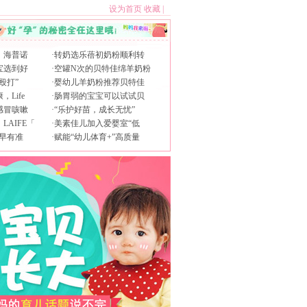
设为首页
收藏
|
，海普诺
·
转奶选乐蓓初奶粉顺利转
宝选到好
·
空罐N次的贝特佳绵羊奶粉
殴打”
·
婴幼儿羊奶粉推荐贝特佳
Life
·
肠胃弱的宝宝可以试试贝
感冒咳嗽
·
“乐护好苗，成长无忧”
AIFE「
·
美素佳儿加入爱婴室“低
早有准
·
赋能“幼儿体育+”高质量