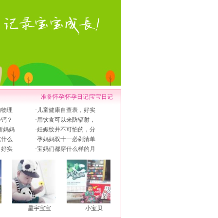
准备怀孕
|
怀孕日记
|
宝宝日记
的物理
·
儿童健康自查表，好实
补钙？
·
用饮食可以来防辐射，
新妈妈
·
妊娠纹并不可怕的，分
吃什么
·
孕妈妈双十一必剁清单
，好实
·
宝妈们都穿什么样的月
星宇宝宝
小宝贝