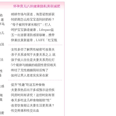
怀孕
|
育儿
|
八卦
|
健康
|
隐私
|
美容
|
减肥
·
精耕市场与渠道，海普诺凯斩获
·
转奶期怎么给宝宝选到好奶粉？
·
“母子被同学家长殴打”：打人
·
呵护宝宝肠道健康，Lifespace益
幼儿
·
五一出游要谨防感冒咳嗽，携带
·
卵巢抗衰新篇章，LAIFE「红宝瓶
·
女性多些了解男性秘密可改善夫
·
亲子关系凌驾于夫妻关系之上 就
妆法
·
孩子烦人往往是夫妻关系亮红灯
·
5个规律与婚姻的稳固性密切相关
·
终结了无性婚姻我却后悔了
·
如何让男人老老实实呆在家
·
提升“性趣”吃这五种食物
性感
·
夫妻亲热后出汗多或预示这些疾
·
同房时间有讲究！这些时刻有害
·
春天多吃这几样食物能助“性”
·
改变饮食能让夫妻生活更美满？
·
性交疼痛和性交出血
闺蜜