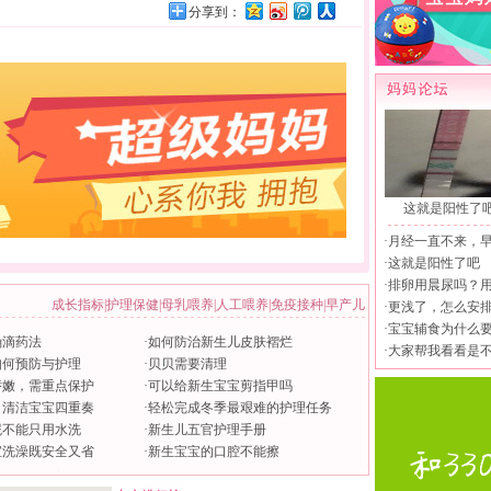
分享到：
这就是阳性了
·
月经一直不来，
·
这就是阳性了吧
·
排卵用晨尿吗？
成长指标
|
护理保健
|
母乳喂养
|
人工喂养
|
免疫接种
|
早产儿
·
更浅了，怎么安
·
宝宝辅食为什么
确滴药法
·
如何防治新生儿皮肤褶烂
·
大家帮我看看是
如何预防与护理
·
贝贝需要清理
娇嫩，需重点保护
·
可以给新生宝宝剪指甲吗
，清洁宝宝四重奏
·
轻松完成冬季最艰难的护理任务
屁不能只用水洗
·
新生儿五官护理手册
宝洗澡既安全又省
·
新生宝宝的口腔不能擦