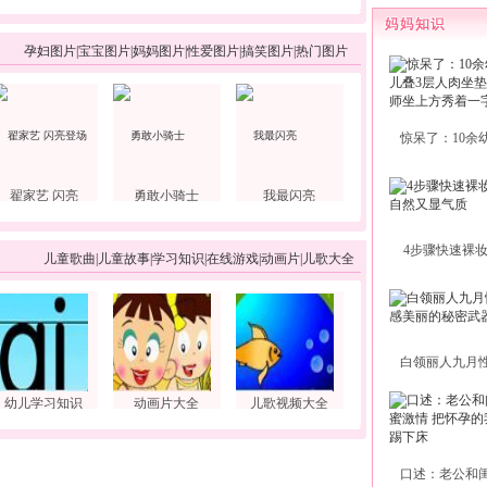
孕妇图片
|
宝宝图片
|
妈妈图片
|
性爱图片
|
搞笑图片
|
热门图片
惊呆了：10余
翟家艺 闪亮
勇敢小骑士
我最闪亮
4步骤快速裸
儿童歌曲
|
儿童故事
|
学习知识
|
在线游戏
|
动画片
|
儿歌大全
白领丽人九月
幼儿学习知识
动画片大全
儿歌视频大全
口述：老公和