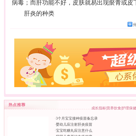
病毒；而肝功能不好，皮肤就易出现瘀青或皮
肝炎的种类
成长指标
|
营养饮食
|
护理保
·
3个月宝宝接种疫苗备忘录
·
婴幼儿应注射肝炎疫苗
·
宝宝吃糖丸应注意什么