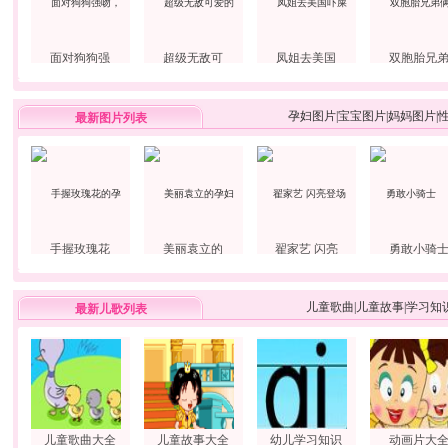
面对狗狗强
超级无敌可
凤姐去美国
双胞胎兄
孕妇图片
|
宝宝图片
|
妈妈图片
|
最新图片列表
手握玫瑰花
美丽袁立的
翟家艺 闪亮
勇敢小骑
儿童歌曲
|
儿童故事
|
学习知
最新儿歌列表
儿童歌曲大全
儿童故事大全
幼儿学习知识
动画片大