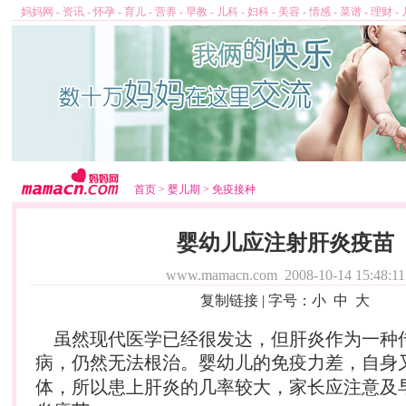
妈妈网
-
资讯
-
怀孕
-
育儿
-
营养
-
早教
-
儿科
-
妇科
-
美容
-
情感
-
菜谱
-
理财
-
首页
>
婴儿期
>
免疫接种
婴幼儿应注射肝炎疫苗
www.mamacn.com
2008-10-14 15:48:11
复制链接
| 字号：
小
中
大
虽然现代医学已经很发达，但肝炎作为一种
病，仍然无法根治。婴
幼儿
的免疫力差，自身
体，所以患上肝炎的几率较大，家长应注意及