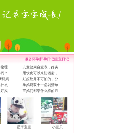
准备怀孕
|
怀孕日记
|
宝宝日记
的物理
·
儿童健康自查表，好实
补钙？
·
用饮食可以来防辐射，
新妈妈
·
妊娠纹并不可怕的，分
吃什么
·
孕妈妈双十一必剁清单
，好实
·
宝妈们都穿什么样的月
星宇宝宝
小宝贝