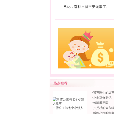
从此，森林里就平安无事了。
·
狐狸医生的故
·
小土豆奇遇记
·
松鼠看牙医
白雪公主与七个小矮人
·
拄拐杖的大灰
·
狐狸小姐的红