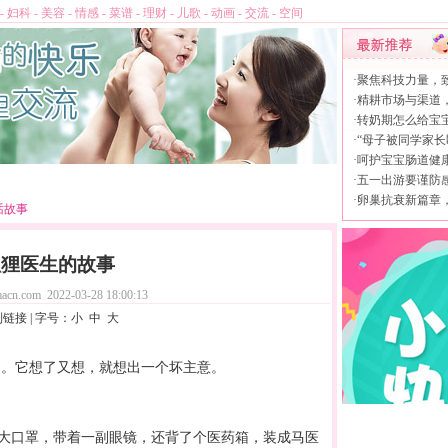
-
妇科
-
美容
-
情感
-
菜谱
-
理财
-
儿歌
-
动画
-
交流
-
空间
·
聚焦科技力量，
·
精耕市场与渠道
·
转奶期怎么给宝
·
“母子被同学家长
·
呵护宝宝肠道健康，
·
五一出游要谨防
·
卵巢抗衰新篇章，L
话故事
狐狸医生的故事
acn.com
2022-03-28 18:00:13
制链接
| 字号：
小
中
大
它想了又想，就想出一个坏主意。
口罩，带着一副眼镜，还背了个医药箱，装成马医