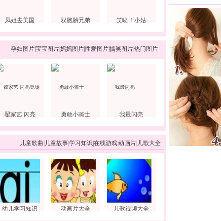
凤姐去美国
双胞胎兄弟
笑喷！小姑
孕妇图片
|
宝宝图片
|
妈妈图片
|
性爱图片
|
搞笑图片
|
热门图片
翟家艺 闪亮
勇敢小骑士
我最闪亮
儿童歌曲
|
儿童故事
|
学习知识
|
在线游戏
|
动画片
|
儿歌大全
幼儿学习知识
动画片大全
儿歌视频大全