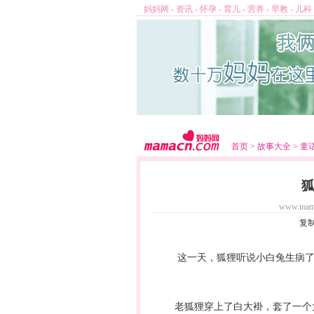
妈妈网
-
资讯
-
怀孕
-
育儿
-
营养
-
早教
-
儿科
首页
>
故事大全
>
童
www.mam
复
这一天，狐狸听说小白兔生病了。
老狐狸穿上了白大褂，套了一个大