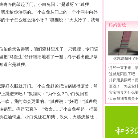
咚咚咚的敲起了门。小白兔问：“是谁呀？”狐狸
，我来给你治病的。”小白兔从门上的一个小洞中向外
你的个子怎么这么矮小呀？”狐狸说：“天太冷了，我弯
伯前天告诉我，咱们森林里来了一只狐狸，专门骗
里把“马医生”仔仔细细地看了一遍，终于看出他那条
这就是阳性了
知道它是狐狸。
·
月经一直不来，
·
这就是阳性了吧
·
排卵用晨尿吗？
穿好衣服就开门。”小白兔赶紧把油锅烧得滚烫，然
·
更浅了，怎么安
·
宝宝辅食为什么
上跳进来吧！”狐狸问：“为什么？”小白兔回答
·
大家帮我看看是
一吹，我的病会更重的。”狐狸说：“好吧！”狐狸爬
油锅里。痛得它直叫：“救命……”小白兔举起一把菜
倒在油锅里。小白兔还在加柴，吹火，火越烧越旺，