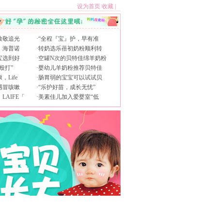
设为首页
收藏
|
致敬追光
·
“全程『宝』护，早有准
，海普诺
·
转奶选乐蓓初奶粉顺利转
宝选到好
·
空罐N次的贝特佳绵羊奶粉
殴打”
·
婴幼儿羊奶粉推荐贝特佳
Life
·
肠胃弱的宝宝可以试试贝
感冒咳嗽
·
“乐护好苗，成长无忧”
AIFE「
·
美素佳儿加入爱婴室“低