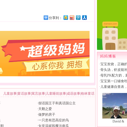
分享到：
·
宝宝发烧，正确
·
骨头汤，虾皮能
·
母乳PK配方奶，
·
宝宝第一口辅食
·
儿童健康自查表
儿童故事
|
童话故事
|
寓言故事
|
儿童睡前故事
|
成语故事
|
格林童话
事
·
假话国王子和真话国公主
·
天鹅之爱
·
做梦的房子
狼
·
一只患有恐高症的鸟
David &
舞鞋
·
女巫温妮和魔法南瓜