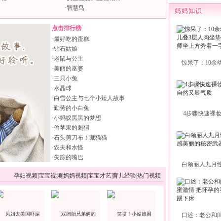
·
智慧鸟
点击排行榜
·
最好吃的蛋糕
·
钻石姑娘
·
老鼠与公主
惊呆了：10余
·
美丽的巫婆
·
三只小兔
·
水晶球
·
白雪公主与七个小矮人故事
·
勤劳的小白兔
4步骤快速裸
·
小蚂蚁黑黑的梦想
·
偷苹果的刺猬
·
石头剪刀布！藏猫猫
·
农夫和水怪
·
失踪的嘴巴
白领丽人九月
孕妇视频
|
宝宝视频
|
妈妈视频
|
宝宝才艺
|
育儿经验
|
热门视频
口述：老公和