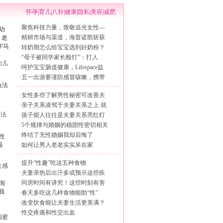
怀孕
|
育儿
|
八卦
|
健康
|
隐私
|
美容
|
减肥
·
聚焦科技力量，致敬追光女性—
·
精耕市场与渠道，海普诺凯斩获
·
转奶期怎么给宝宝选到好奶粉？
·
“母子被同学家长殴打”：打人
幼儿
·
呵护宝宝肠道健康，Lifespace益
·
五一出游要谨防感冒咳嗽，携带
·
女性多些了解男性秘密可改善夫
·
亲子关系凌驾于夫妻关系之上 就
妆法
·
孩子烦人往往是夫妻关系亮红灯
·
5个规律与婚姻的稳固性密切相关
·
终结了无性婚姻我却后悔了
·
如何让男人老老实实呆在家
·
提升“性趣”吃这五种食物
性感
·
夫妻亲热后出汗多或预示这些疾
·
同房时间有讲究！这些时刻有害
·
春天多吃这几样食物能助“性”
·
改变饮食能让夫妻生活更美满？
·
性交疼痛和性交出血
闺蜜