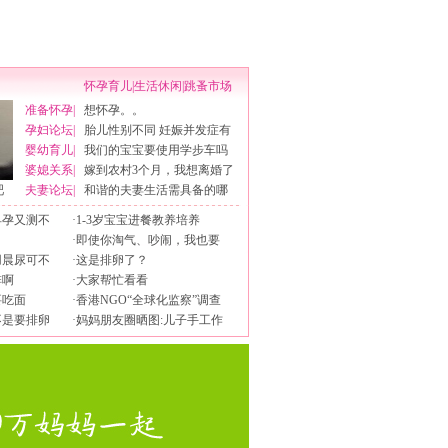
怀孕育儿
|
生活休闲
|
跳蚤市场
准备怀孕
|
想怀孕。。
孕妇论坛
|
胎儿性别不同 妊娠并发症有
婴幼育儿
|
我们的宝宝要使用学步车吗
婆媳关系
|
嫁到农村3个月，我想离婚了
吧
夫妻论坛
|
和谐的夫妻生活需具备的哪
早孕又测不
·
1-3岁宝宝进餐教养培养
·
即使你淘气、吵闹，我也要
用晨尿可不
·
这是排卵了？
排啊
·
大家帮忙看看
要吃面
·
香港NGO“全球化监察”调查
不是要排卵
·
妈妈朋友圈晒图:儿子手工作