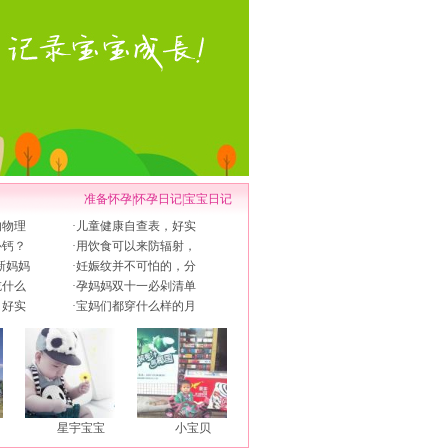
准备怀孕
|
怀孕日记
|
宝宝日记
的物理
·
儿童健康自查表，好实
补钙？
·
用饮食可以来防辐射，
新妈妈
·
妊娠纹并不可怕的，分
吃什么
·
孕妈妈双十一必剁清单
，好实
·
宝妈们都穿什么样的月
星宇宝宝
小宝贝