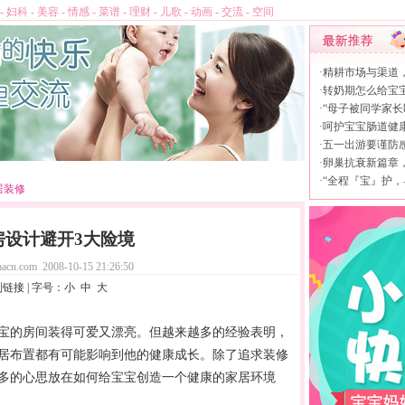
-
妇科
-
美容
-
情感
-
菜谱
-
理财
-
儿歌
-
动画
-
交流
-
空间
·
精耕市场与渠道
·
转奶期怎么给宝
·
“母子被同学家长
·
呵护宝宝肠道健康，
·
五一出游要谨防
·
卵巢抗衰新篇章，L
·
“全程『宝』护，
居装修
房设计避开3大险境
acn.com
2008-10-15 21:26:50
制链接
| 字号：
小
中
大
的房间装得可爱又漂亮。但越来越多的经验表明，
居布置都有可能影响到他的健康成长。除了追求装修
多的心思放在如何给宝宝创造一个健康的家居环境