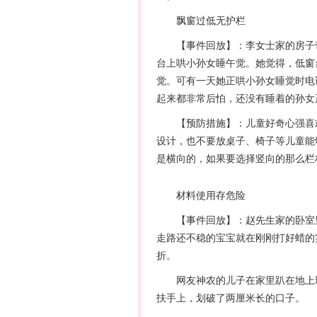
飘窗过低无护栏
【事件回放】：李女士家的房子带
台上哄小孙女睡午觉。她觉得，低窗
觉。可有一天她正哄小孙女睡觉时电
起来都非常后怕，还没有睡着的孙女
【预防措施】：儿童好奇心强喜欢
设计，也不要放桌子、椅子等儿童能
是横向的，如果要选择竖向的那么栏
材料使用存危险
【事件回放】：赵先生家的卧室里
走路还不稳的宝宝就在刚刚打好蜡的
折。
网友神农的儿子在家里趴在地上玩
扶手上，划破了两厘米长的口子。