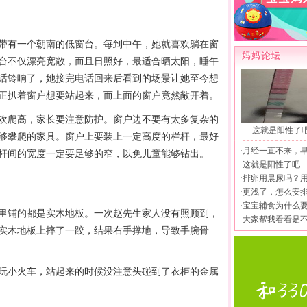
有一个朝南的低窗台。每到中午，她就喜欢躺在窗
台不仅漂亮宽敞，而且日照好，最适合晒太阳，睡午
话铃响了，她接完电话回来后看到的场景让她至今想
正扒着窗户想要站起来，而上面的窗户竟然敞开着。
爬高，家长要注意防护。窗户边不要有太多复杂的
这就是阳性了
够攀爬的家具。窗户上要装上一定高度的栏杆，最好
·
月经一直不来，
杆间的宽度一定要足够的窄，以免儿童能够钻出。
·
这就是阳性了吧
·
排卵用晨尿吗？
·
更浅了，怎么安
·
宝宝辅食为什么
铺的都是实木地板。一次赵先生家人没有照顾到，
·
大家帮我看看是
实木地板上摔了一跤，结果右手撑地，导致手腕骨
小火车，站起来的时候没注意头碰到了衣柜的金属