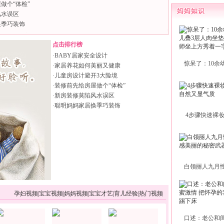
做个“体检”
风水误区
换季巧装饰
点击排行榜
·
BABY居家安全设计
惊呆了：10余
·
家居养花如何美丽又健康
·
儿童房设计避开3大险境
·
装修前先给房屋做个“体检”
·
新房装修莫陷风水误区
·
聪明妈妈家居换季巧装饰
4步骤快速裸
白领丽人九月
孕妇视频
|
宝宝视频
|
妈妈视频
|
宝宝才艺
|
育儿经验
|
热门视频
口述：老公和