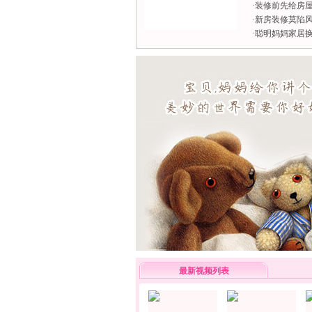
·
装修前先给房屋
·
新房装修莫陷
·
聪明妈妈家居
最新视频列表