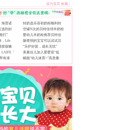
设为首页
收藏
|
，海普诺
·
转奶选乐蓓初奶粉顺利转
宝选到好
·
空罐N次的贝特佳绵羊奶粉
殴打”
·
婴幼儿羊奶粉推荐贝特佳
Life
·
肠胃弱的宝宝可以试试贝
感冒咳嗽
·
“乐护好苗，成长无忧”
AIFE「
·
美素佳儿加入爱婴室“低
早有准
·
赋能“幼儿体育+”高质量