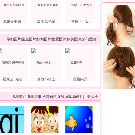
凤姐去美国
双胞胎兄弟
笑喷！小姑
孕妇图片
|
宝宝图片
|
妈妈图片
|
性爱图片
|
搞笑图片
|
热门图片
翟家艺 闪亮
勇敢小骑士
我最闪亮
儿童歌曲
|
儿童故事
|
学习知识
|
在线游戏
|
动画片
|
儿歌大全