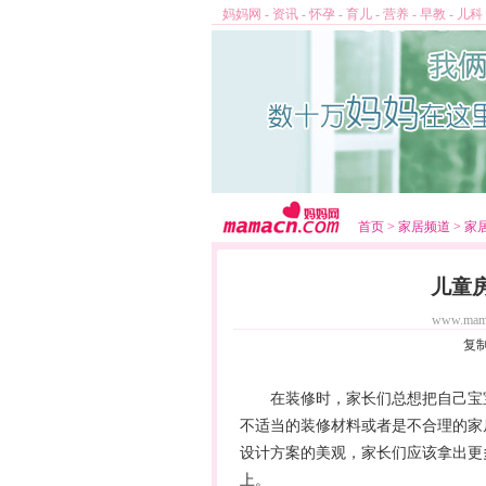
妈妈网
-
资讯
-
怀孕
-
育儿
-
营养
-
早教
-
儿科
首页
>
家居频道
>
家
儿童
www.mam
复
在装修时，家长们总想把自己宝宝
不适当的装修材料或者是不合理的家
设计方案的美观，家长们应该拿出更
上。