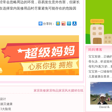
常会忽略周边的环境，容易发生意外伤害，但家长
在选择室内装修
用品
时尽量避免可能存在的危险因
分享到：
·
宝宝发烧，正确
·
骨头汤，虾皮能
·
母乳PK配方奶，
·
宝宝第一口辅食
·
儿童健康自查表
家居装修
|
家居饰品
|
家居风水
|
建材在线
全设计
美丽又健康
David &
3大险境