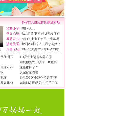
怀孕育儿
|
生活休闲
|
跳蚤市场
准备怀孕
|
想怀孕。。
孕妇论坛
|
胎儿性别不同 妊娠并发症有
婴幼育儿
|
我们的宝宝要使用学步车吗
婆媳关系
|
嫁到农村3个月，我想离婚了
吧
夫妻论坛
|
和谐的夫妻生活需具备的哪
早孕又测不
·
1-3岁宝宝进餐教养培养
·
即使你淘气、吵闹，我也要
用晨尿可不
·
这是排卵了？
排啊
·
大家帮忙看看
要吃面
·
香港NGO“全球化监察”调查
不是要排卵
·
妈妈朋友圈晒图:儿子手工作