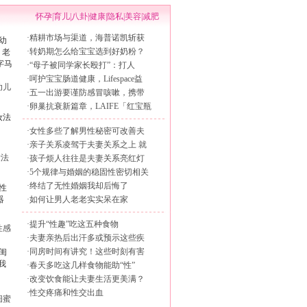
怀孕
|
育儿
|
八卦
|
健康
|
隐私
|
美容
|
减肥
·
精耕市场与渠道，海普诺凯斩获
·
转奶期怎么给宝宝选到好奶粉？
·
“母子被同学家长殴打”：打人
·
呵护宝宝肠道健康，Lifespace益
幼儿
·
五一出游要谨防感冒咳嗽，携带
·
卵巢抗衰新篇章，LAIFE「红宝瓶
·
女性多些了解男性秘密可改善夫
·
亲子关系凌驾于夫妻关系之上 就
妆法
·
孩子烦人往往是夫妻关系亮红灯
·
5个规律与婚姻的稳固性密切相关
·
终结了无性婚姻我却后悔了
·
如何让男人老老实实呆在家
·
提升“性趣”吃这五种食物
性感
·
夫妻亲热后出汗多或预示这些疾
·
同房时间有讲究！这些时刻有害
·
春天多吃这几样食物能助“性”
·
改变饮食能让夫妻生活更美满？
·
性交疼痛和性交出血
闺蜜