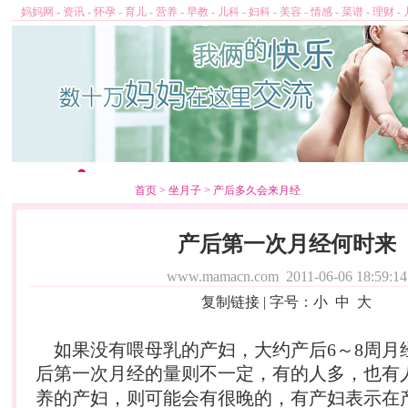
妈妈网
-
资讯
-
怀孕
-
育儿
-
营养
-
早教
-
儿科
-
妇科
-
美容
-
情感
-
菜谱
-
理财
-
首页
>
坐月子
>
产后多久会来月经
产后第一次月经何时来
www.mamacn.com
2011-06-06 18:59:14
复制链接
| 字号：
小
中
大
如果没有喂母乳的产妇，大约产后6～8周月
后第一次月经的量则不一定，有的人多，也有
养
的产妇，则可能会有很晚的，有产妇表示在产