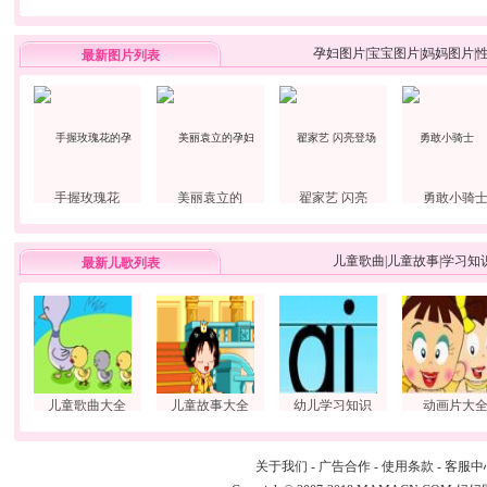
孕妇图片
|
宝宝图片
|
妈妈图片
|
最新图片列表
手握玫瑰花
美丽袁立的
翟家艺 闪亮
勇敢小骑
儿童歌曲
|
儿童故事
|
学习知
最新儿歌列表
儿童歌曲大全
儿童故事大全
幼儿学习知识
动画片大
关于我们
-
广告合作
-
使用条款
-
客服中