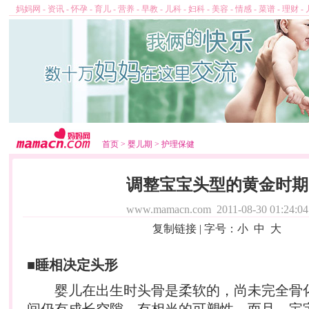
妈妈网
-
资讯
-
怀孕
-
育儿
-
营养
-
早教
-
儿科
-
妇科
-
美容
-
情感
-
菜谱
-
理财
-
首页
>
婴儿期
>
护理保健
调整宝宝头型的黄金时期
www.mamacn.com
2011-08-30 01:24:04
复制链接
| 字号：
小
中
大
■睡相决定头形
婴儿
在出生时头骨是柔软的，尚未完全骨
间仍有成长空隙，有相当的可塑性。而且，宝