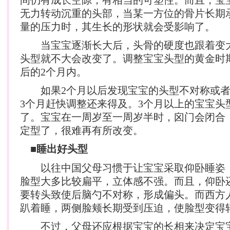
无力转动沉重的头部，当某一方位的骨片长期
量的压力时，其生长的形状就会受影响了。
当宝宝逐渐长大后，头骨的硬度也跟着变
头型就不大会改变了。调整宝宝头型的黄金时
后的2个月内。
如果2个月以后发现宝宝的头型不对称或者
3个月赶快调整还来得及。3个月以上的宝宝头
了。宝宝在一周岁至一周岁半时，囟门会闭合
定型了，很难再有所改变。
■睡出好头型
以往中国父母习惯于让宝宝采取仰卧睡姿
脸型大多比较扁平，立体感不强。而且，仰卧
要转头致使后脑勺不对称，形成偏头。而西方
趴着睡，两侧脸颊长期受到压迫，使脸型变得
不过，父母还应根据宝宝的长相来决定宝