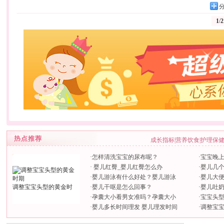
1
/
2
成长指标
|
营养饮食
|
护理保
·
怎样清洗宝宝的尿布呢？
·
宝宝晚
·
婴儿红臀_婴儿红臀怎么办
·
婴儿几
·
婴儿游泳有什么好处？婴儿游泳
·
婴儿大
调整宝宝头型的黄金时
·
婴儿干呕是怎么回事？
·
婴儿吐
·
孕囊大小看男女准吗？孕囊大小
·
宝宝头
·
婴儿多长时间理发 婴儿理发时间
·
调整宝