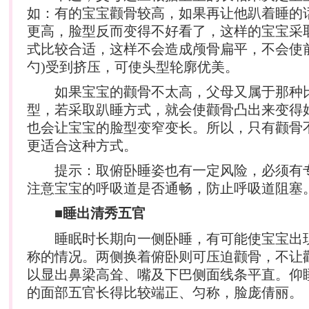
如：有的宝宝颧骨较高，如果再让他趴着睡的
更高，脸型反而变得不好看了，这样的宝宝采
式比较合适，这样不会造成颅骨扁平，不会使
勺)受到挤压，可使头型轮廓优美。
如果宝宝的颧骨不太高，父母又属于那种
型，若采取趴睡方式，就会使颧骨凸出来变得
也会让宝宝的脸型变窄变长。所以，只有颧骨
更适合这种方式。
提示：取俯卧睡姿也有一定风险，必须有
注意宝宝的呼吸道是否通畅，防止呼吸道阻塞
■睡出清秀五官
睡眠时长期向一侧卧睡，有可能使宝宝出
称的情况。两侧换着俯卧则可压迫颧骨，不让
以显出鼻梁高耸、嘴及下巴侧面线条平直。仰
的面部五官长得比较端正、匀称，脸庞倩丽。