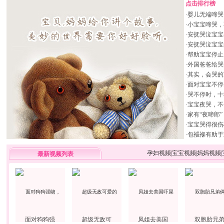
点击排行榜
·
婴儿无端啼哭
·
小宝宝啼哭，
·
安抚哭泣宝宝
·
安抚哭泣宝宝
·
帮助宝宝停止
·
外国爸爸给哭
·
其实，会哭的
·
面对宝宝不停
·
哭不停时，十
·
宝宝夜哭，不
·
家有“夜啼郎
·
宝宝哭得很伤
·
包襁褓有助于
孕妇视频
|
宝宝视频
|
妈妈视频
|
最新视频列表
面对狗狗强
超级无敌可
凤姐去美国
双胞胎兄