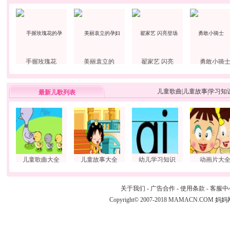
手握玫瑰花
美丽袁立的
翟家艺 闪亮
勇敢小骑
儿童歌曲
|
儿童故事
|
学习知
最新儿歌列表
儿童歌曲大全
儿童故事大全
幼儿学习知识
动画片大
关于我们
-
广告合作
-
使用条款
-
客服中
Copyright© 2007-2018 MAMACN.COM
妈妈