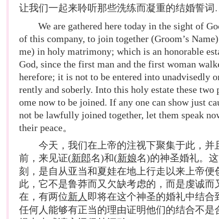
让我们一起来聆听那些洗练而凝重的
结婚
誓词
We are gathered here today in the sight of God,
of this company, to join together (Groom’s Name)
me) in holy matrimony; which is an honorable estat
God, since the first man and the first woman walke
herefore; it is not to be entered into unadvisedly or
rently and soberly. Into this holy estate these two
ome now to be joined. If any one can show just c
not be lawfully joined together, let them speak no
their peace。
今天，我们在上帝的注视下聚集于此，并
前，来见证(
新郎
名)和(
新娘
名)的神圣婚礼。
刻，是自从亚当和夏娃在地上行走以来上帝便
此，它不是鲁莽而又欠缺考虑的，而是虔诚而
在，有两位
新人
即将在这个神圣的婚礼中结合
任何人能够有正当的理由证明他们的结合不是