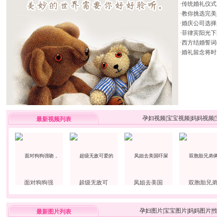
·
传统婚礼仪式
·
教你挑选完美
·
婚庆公司选择
·
菲律宾阳光下
·
西方结婚誓词
·
婚礼留念将时
孕妇视频
|
宝宝视频
|
妈妈视频
|
最新视频列表
面对狗狗强
超级无敌可
凤姐去美国
双胞胎兄
孕妇图片
|
宝宝图片
|
妈妈图片
|
最新图片列表