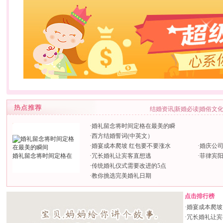
结婚资讯
|
新婚必读
|
婚俗文
·
婚礼留念将时间定格在最美的瞬
·
西方结婚誓词(中英文）
·
婚宴成本爬坡 红包要不要涨水
·
婚庆公
婚礼留念将时间定格在
·
冗长婚礼让宾客直想逃
·
菲律宾
·
传统婚礼仪式需要改进的5点
·
教你挑选完美婚礼日期
点击排行榜
·
婚宴成本爬坡
·
冗长婚礼让宾