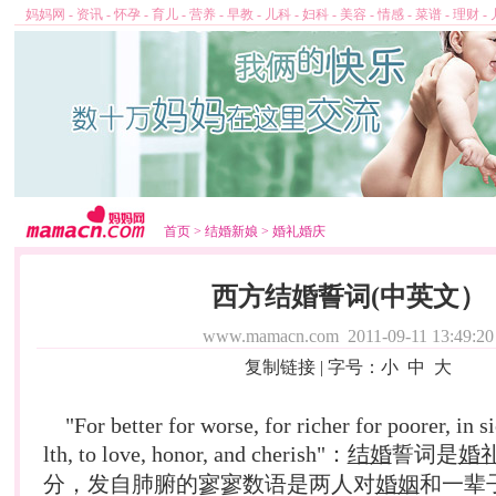
妈妈网
-
资讯
-
怀孕
-
育儿
-
营养
-
早教
-
儿科
-
妇科
-
美容
-
情感
-
菜谱
-
理财
-
首页
>
结婚新娘
>
婚礼婚庆
西方结婚誓词(中英文）
www.mamacn.com
2011-09-11 13:49:20
复制链接
| 字号：
小
中
大
"For better for worse, for richer for poorer, in s
lth, to love, honor, and cherish"：
结婚
誓词是
婚
分，发自肺腑的寥寥数语是两人对
婚姻
和一辈