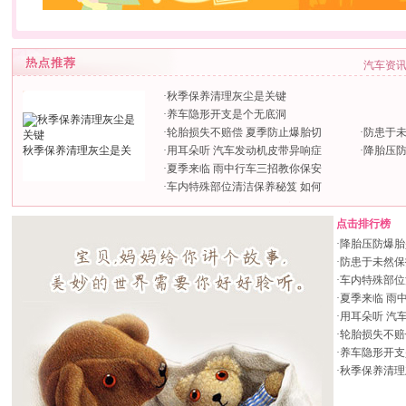
汽车资
·
秋季保养清理灰尘是关键
·
养车隐形开支是个无底洞
·
轮胎损失不赔偿 夏季防止爆胎切
·
防患于未
秋季保养清理灰尘是关
·
用耳朵听 汽车发动机皮带异响症
·
降胎压
·
夏季来临 雨中行车三招教你保安
·
车内特殊部位清洁保养秘笈 如何
点击排行榜
·
降胎压防爆胎
·
防患于未然保
·
车内特殊部位
·
夏季来临 雨
·
用耳朵听 汽
·
轮胎损失不赔
·
养车隐形开支
·
秋季保养清理