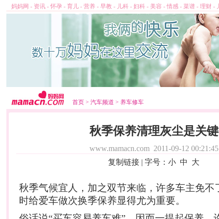
妈妈网
-
资讯
-
怀孕
-
育儿
-
营养
-
早教
-
儿科
-
妇科
-
美容
-
情感
-
菜谱
-
理财
-
首页
>
汽车频道
>
养车修车
秋季保养清理灰尘是关键
www.mamacn.com
2011-09-12 00:21:45
复制链接
| 字号：
小
中
大
秋季气候宜人，加之双节来临，许多车主免不
时给爱车做次换季保养显得尤为重要。
俗话说“买车容易养车难”，因而一提起保养，