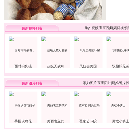
孕妇视频
|
宝宝视频
|
妈妈视频
|
最新视频列表
面对狗狗强
超级无敌可
凤姐去美国
双胞胎兄
孕妇图片
|
宝宝图片
|
妈妈图片
|
最新图片列表
手握玫瑰花
美丽袁立的
翟家艺 闪亮
勇敢小骑