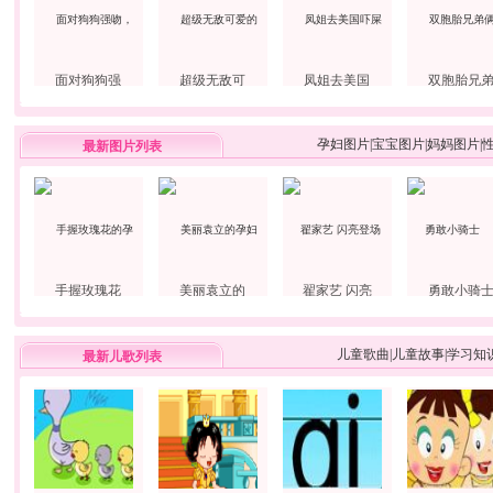
面对狗狗强
超级无敌可
凤姐去美国
双胞胎兄
孕妇图片
|
宝宝图片
|
妈妈图片
|
最新图片列表
手握玫瑰花
美丽袁立的
翟家艺 闪亮
勇敢小骑
儿童歌曲
|
儿童故事
|
学习知
最新儿歌列表