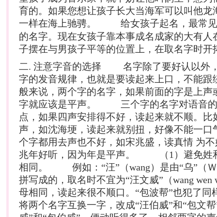
育的。如果您想让孩子长大当海军可以叫他龙
一样在海上驰骋。 给女孩子
起名
，最常
的名字。现在女孩子靠本事成名成家的大有人
子摆在与男孩子平等的位置上，在取名字时开
二. 注意字音的选择 名字除了要好认以外
字的发音规律，也就是要读起来上口，不能跟
般来说，两个字的名字，如果前面的字是上声
字就应该是平声。 三个字的名字对语音的
点，如果四声安排得不好，读起来就不顺。比
声，如沈海埂，读起来就别扭，好像不能一口
个字都用去声也不好，如宋兆盛，读真情 为不
兆年好听，因为年是平声。 （1）避免姓
相同。 例如：“汪”（wang）是由“乌”（Ｗ
拼写成的，取名时不宜为“汪文威”（wang wen 
母相同，读起来很不顺口。“包波帮”也犯了同
将两个名字互换一字，改成“汪伯威”和“包文帮