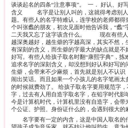
谈谈
起名
的四条“注意事项”。 一． 好认、好
含义 名字是让别人叫的，这就得考虑别人
题。有些人的名字特难认，连学校的老师都得
个叫张蠡的朋友，初次见面时他告诉我，“蠡”字
二天我又忘了这字该含什么。 现在有些人
越深奥越好，越生僻的字越高深，其实不然，
有深刻的含义，而生僻的字最大的缺点就是不
好写。有些人给孩子取名时翻“康熙字典”，拣
追求名字的深刻含义，却没想到好认和好写的
生僻，会带来不少麻烦，首先就是别人不认识
闹出
笑话
。而且如果一个小孩儿的名字笔画太
的时候就费劲了。 给孩子取名字要用规范字，
字，过去有人用自造字取名字，在铅字时代影
今是计算机时代，计算机里没有自造字，会带
个公证、护照、身份证什么的，会遇到很大的
名字要有一定的内含，这是中国人取名的
望孩子成为音乐家，就不妨让他叫韵生，意为