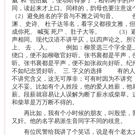
威”和“包伯威”，便动听得多了，相邻两字的
同，读起来才上口。同样的，韵母也要注
（2）避免姓名的字音与不雅之词句音。 例
渊 、史诗、 杜子达等名，看字义都很文雅，
成你死、 喊冤 死尸 、肚子大等。 （3）
声相同。现代汉语不讲平仄，以四声论之。所
上、 去 、入。 例如：柳景选三个字全是
绕口，便不如柳敬官好听。张书襄都是平声，
听。张书襄都是平声，便不如张叔向好听。纪
不如纪忠贤好听。 三. 字义的选择 有的
不讲究含义，这无可厚非；可有时因为不讲究
义不妥。比如有个人姓段，他的爱人姓薪，他
薪。段薪就容易让人误解为断了薪水或柴草。
和柴草是万万断不得的。
再比如，我有个小时候的朋友，叫殷坚，
又奸。他的名字易派生音同字不同的歧意。
有位民警给我讲了个
笑话
，说是有个老太