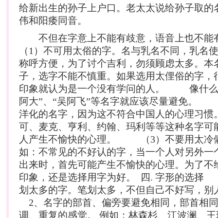
给新出生的孙子上户口。老太太说给孙子取的
伟和阳痿同音。
不但在字意上不能有歧意，语音上也
（1）不可用太俗的字。名与乳名不同，乳名
称呼方便，为了讨个吉利，勿须顾虑太多。本
子，选字不能不慎重。如果选用太俚俗的字，
印象就认为是一个没有学问的人。 像什么“
阿大”、“吴阿飞”等名字就应该尽量避免。
洋化的名字，因为这不符合中国人的心理习
可、麦克、亨利、约翰、玛利等等这种名字可
人产生不愉快的心理。 （3）不要用太
如：不常见的不好认的字，当一个人对另外一
出来时，首先可能产生不愉快的心理。为了不
印象，还是选择用字为好。 四. 字形的选择
划太多的字。笔划太多，不但自己不好写，
2、名字的部首、偏旁要避免相同，部首相同
调、重复的感觉。 例如：林森杉、江波澜、王