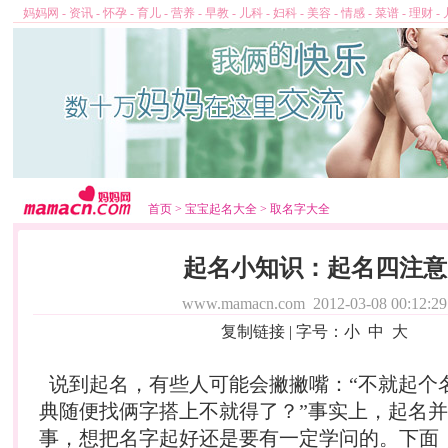
妈妈网
-
资讯
-
怀孕
-
育儿
-
营养
-
早教
-
儿科
-
妇科
-
美容
-
情感
-
菜谱
-
理财
-
首页
>
宝宝起名大全
>
取名字大全
起名小知识：起名四注意
www.mamacn.com
2012-03-08 00:12:29
复制链接
| 字号：
小
中
大
说到
起名
，有些人可能会撇撇嘴：“不就起个
典随便找俩字搭上不就得了？”事实上，
起名
并
事，想把名字起好还是要有一定学问的。下面