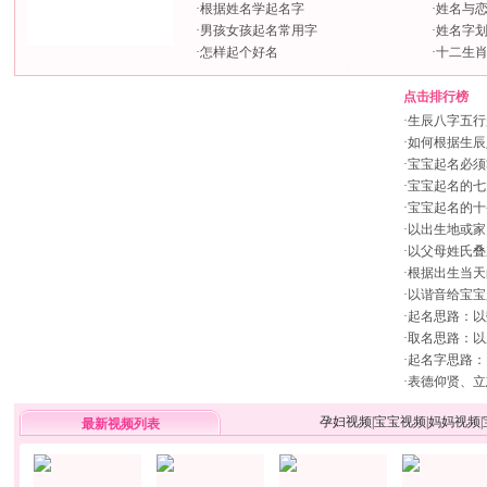
·
根据姓名学起名字
·
姓名与
·
男孩女孩起名常用字
·
姓名字
·
怎样起个好名
·
十二生
点击排行榜
·
生辰八字五行
·
如何根据生辰
·
宝宝起名必须
·
宝宝起名的七
·
宝宝起名的十
·
以出生地或家
·
以父母姓氏叠
·
根据出生当天
·
以谐音给宝宝
·
起名思路：以
·
取名思路：以
·
起名字思路：
·
表德仰贤、立
孕妇视频
|
宝宝视频
|
妈妈视频
|
最新视频列表