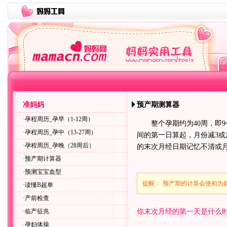
准妈妈
预产期测算器
·
孕程周历_孕早（1-12周）
整个孕期约为40周，即9
·
孕程周历_孕中（13-27周）
间的第一日算起，月份减3或
·
孕程周历_孕晚（28周后）
的末次月经日期记忆不清或
·
预产期计算器
·
预测宝宝血型
提醒：
预产期的计算会使初为
·
读懂B超单
·
产前检查
·
临产征兆
你末次月经的第一天是什么
·
孕妇体操