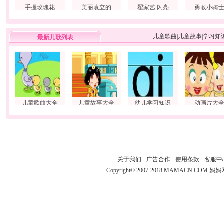
手握玫瑰花
美丽袁立的
翟家艺 闪亮
勇敢小骑
儿童歌曲
|
儿童故事
|
学习知
最新儿歌列表
儿童歌曲大全
儿童故事大全
幼儿学习知识
动画片大
关于我们
-
广告合作
-
使用条款
-
客服中
Copyright© 2007-2018 MAMACN.COM
妈妈