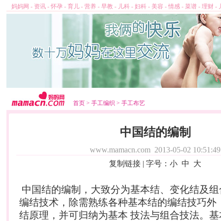
妈妈网
-
资讯
-
怀孕
-
育儿
-
营养
-
早教
-
儿科
-
妇科
-
美容
-
情感
-
菜谱
-
理财
-
首页
>
手工编织
>
手工布艺
中国结的编制
www.mamacn.com
2013-05-02 10:51:49
复制链接
| 字号：
小
中
大
中国结的编制，大致分为基本结、变化结及组
编结技术，除需熟练各种基本结的编结技巧外
结原理，并可归纳为基本 技法与组合技法。基