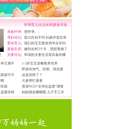
怀孕育儿
|
生活休闲
|
跳蚤市场
准备怀孕
|
想怀孕。。
孕妇论坛
|
胎儿性别不同 妊娠并发症有
婴幼育儿
|
我们的宝宝要使用学步车吗
婆媳关系
|
嫁到农村3个月，我想离婚了
吧
夫妻论坛
|
和谐的夫妻生活需具备的哪
早孕又测不
·
1-3岁宝宝进餐教养培养
·
即使你淘气、吵闹，我也要
用晨尿可不
·
这是排卵了？
排啊
·
大家帮忙看看
要吃面
·
香港NGO“全球化监察”调查
不是要排卵
·
妈妈朋友圈晒图:儿子手工作