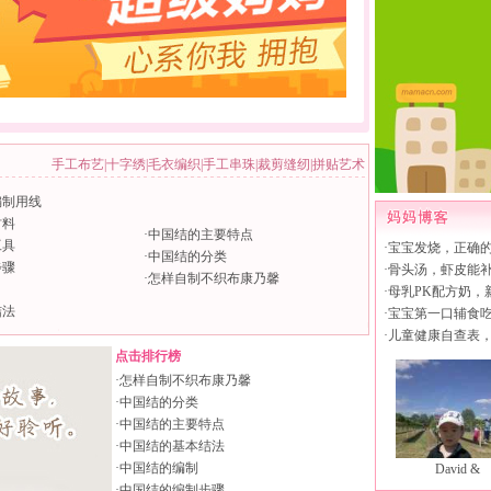
手工布艺
|
十字绣
|
毛衣编织
|
手工串珠
|
裁剪缝纫
|
拼贴艺术
编制用线
材料
·
中国结的主要特点
工具
·
宝宝发烧，正确
·
中国结的分类
步骤
·
骨头汤，虾皮能
·
怎样自制不织布康乃馨
·
母乳PK配方奶，
结法
·
宝宝第一口辅食
·
儿童健康自查表
点击排行榜
·
怎样自制不织布康乃馨
·
中国结的分类
·
中国结的主要特点
·
中国结的基本结法
·
中国结的编制
David &
·
中国结的编制步骤