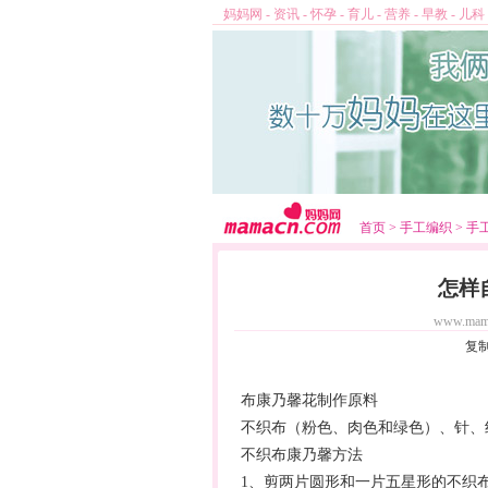
妈妈网
-
资讯
-
怀孕
-
育儿
-
营养
-
早教
-
儿科
首页
>
手工编织
>
手
怎样
www.mam
复
布康乃馨花制作原料
不织布（粉色、肉色和绿色）、针
不织布康乃馨方法
1、剪两片圆形和一片五星形的不织