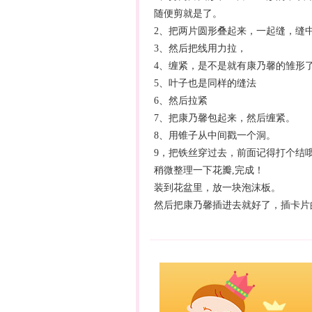
随便剪就是了。
2、把两片圆形叠起来，一起缝，缝
3、然后把线用力拉，
4、缠紧，是不是就有康乃馨的雏形
5、叶子也是同样的缝法
6、然后拉紧
7、把康乃馨包起来，然后缠紧。
8、用锥子从中间戳一个洞。
9，把铁丝穿过去，前面记得打个结
稍微整理一下花瓣,完成！
装到花盆里，放一块泡沫板。
然后把康乃馨插进去就好了，插卡片