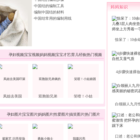
·
中国结的编制工具
·
编制中国结的材料
·
中国结常用的编制用线
惊呆了：10余
孕妇视频
|
宝宝视频
|
妈妈视频
|
宝宝才艺
|
育儿经验
|
热门视频
4步骤快速裸
凤姐去美国
双胞胎兄弟
笑喷！小姑
白领丽人九月
孕妇图片
|
宝宝图片
|
妈妈图片
|
性爱图片
|
搞笑图片
|
热门图片
口述：老公和