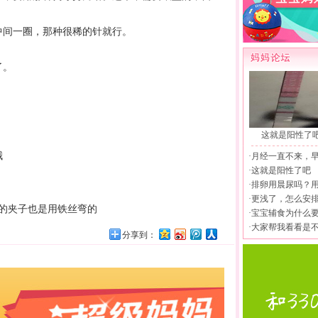
中间一圈，那种很稀的针就行。
了。
这就是阳性了
哦
·
月经一直不来，
·
这就是阳性了吧
·
排卵用晨尿吗？
·
更浅了，怎么安
的夹子也是用铁丝弯的
·
宝宝辅食为什么
·
大家帮我看看是
分享到：