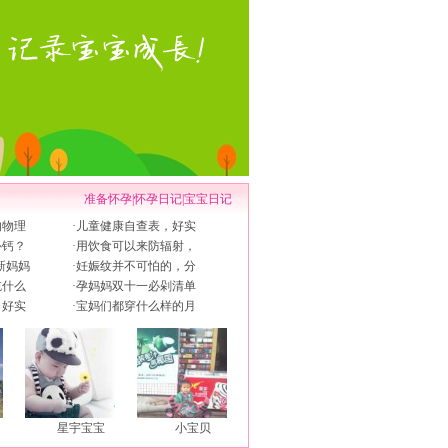
准备怀孕
|
怀孕日记
|
宝宝日记
的物理
·
儿童健康自查表，好实
补钙？
·
用饮食可以来防辐射，
新妈妈
·
妊娠纹并不可怕的，分
吃什么
·
孕妈妈双十一必剁清单
，好实
·
宝妈们都穿什么样的月
星宇宝宝
小宝贝