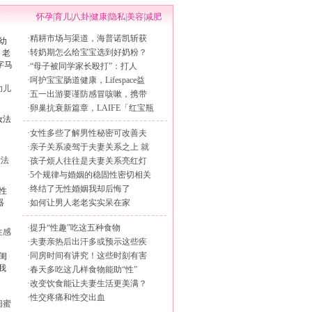
怀孕
|
育儿
|
八卦
|
健康
|
隐私
|
美容
|
减肥
·
精耕市场与渠道，海普诺凯斩获
·
转奶期怎么给宝宝选到好奶粉？
·
“母子被同学家长殴打”：打人
·
呵护宝宝肠道健康，Lifespace益
幼儿
·
五一出游要谨防感冒咳嗽，携带
·
卵巢抗衰新篇章，LAIFE「红宝瓶
·
女性多些了解男性秘密可改善夫
·
亲子关系凌驾于夫妻关系之上 就
妆法
·
孩子烦人往往是夫妻关系亮红灯
·
5个规律与婚姻的稳固性密切相关
·
终结了无性婚姻我却后悔了
·
如何让男人老老实实呆在家
·
提升“性趣”吃这五种食物
性感
·
夫妻亲热后出汗多或预示这些疾
·
同房时间有讲究！这些时刻有害
·
春天多吃这几样食物能助“性”
·
改变饮食能让夫妻生活更美满？
·
性交疼痛和性交出血
闺蜜