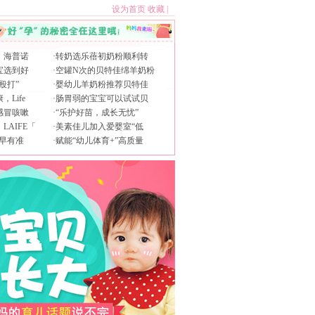
设为首页
收藏
|
，海普诺
·
转奶选乐蓓初奶粉顺利转
宝选到好
·
空罐N次的贝特佳绵羊奶粉
殴打”
·
婴幼儿羊奶粉推荐贝特佳
Life
·
肠胃弱的宝宝可以试试贝
感冒咳嗽
·
“乐护好苗，成长无忧”
AIFE「
·
美素佳儿加入爱婴室“低
早有准
·
赋能“幼儿体育+”高质量