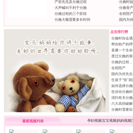
·
产前先兆及分娩过程
·
分娩时
·
大声喊叫不利于分娩
·
分娩骨
·
分娩过程的三个阶段
·
全程陪
·
分娩大概需要多长时间
·
国内为
点击排行榜
·
分娩时你会遇
·
帮你助产的呼
·
直播一个生命
·
度过分娩的第
·
分娩的过程，
·
全程陪产
·
国内为何先生
·
生孩子“快”
·
如何选择分娩
·
告诉你分娩时
·
清扫有关分娩
·
六大高招破解
·
分娩时需要应
孕妇视频
|
宝宝视频
|
妈妈视频
|
最新视频列表