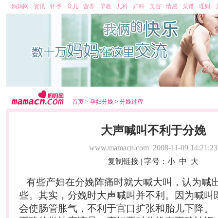
妈妈网
-
资讯
-
怀孕
-
育儿
-
营养
-
早教
-
儿科
-
妇科
-
美容
-
情感
-
菜谱
-
理财
-
首页
>
孕妇分娩
>
分娩过程
大声喊叫不利于分娩
www.mamacn.com
2008-11-09 14:21:23
复制链接
| 字号：
小
中
大
有些产妇在
分娩
阵痛时就大喊大叫，认为喊
些。其实，
分娩
时大声喊叫并不利。因为喊叫
会使肠管胀气，不利于宫口扩张和胎儿下降。