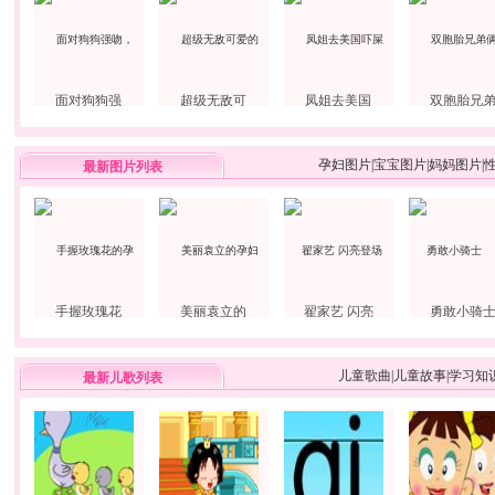
面对狗狗强
超级无敌可
凤姐去美国
双胞胎兄
孕妇图片
|
宝宝图片
|
妈妈图片
|
最新图片列表
手握玫瑰花
美丽袁立的
翟家艺 闪亮
勇敢小骑
儿童歌曲
|
儿童故事
|
学习知
最新儿歌列表