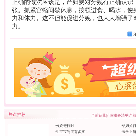
正确的做法应该是，产妇要对
分娩
有正确认识
张。抓紧宫缩间歇休息，按顿进食、喝水，使
力和体力。这不但能促进
分娩
，也大大增强了
力。
产前征兆
|
产前准备清单
|
产
·
分娩进行时
·
孕妇如
·
生宝宝到底有多疼
·
医学上所