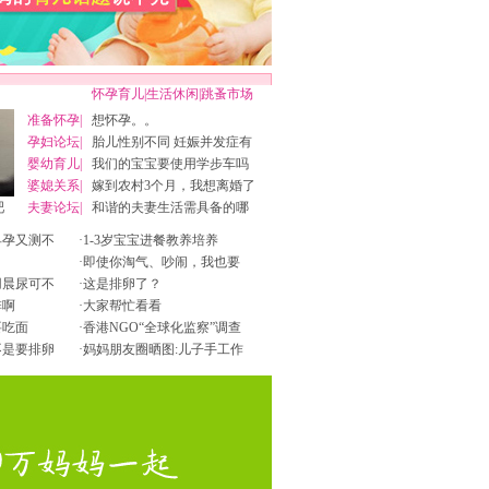
怀孕育儿
|
生活休闲
|
跳蚤市场
准备怀孕
|
想怀孕。。
孕妇论坛
|
胎儿性别不同 妊娠并发症有
婴幼育儿
|
我们的宝宝要使用学步车吗
婆媳关系
|
嫁到农村3个月，我想离婚了
吧
夫妻论坛
|
和谐的夫妻生活需具备的哪
早孕又测不
·
1-3岁宝宝进餐教养培养
·
即使你淘气、吵闹，我也要
用晨尿可不
·
这是排卵了？
排啊
·
大家帮忙看看
要吃面
·
香港NGO“全球化监察”调查
不是要排卵
·
妈妈朋友圈晒图:儿子手工作