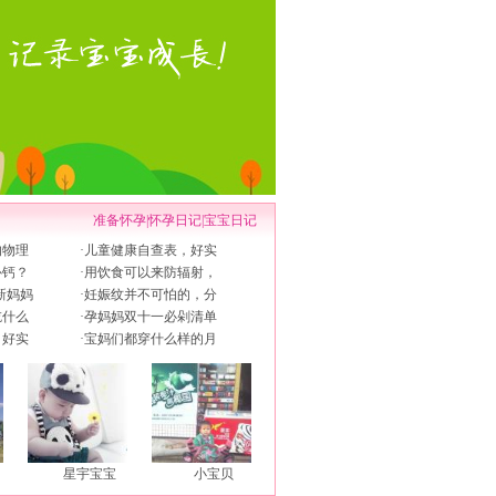
准备怀孕
|
怀孕日记
|
宝宝日记
的物理
·
儿童健康自查表，好实
补钙？
·
用饮食可以来防辐射，
新妈妈
·
妊娠纹并不可怕的，分
吃什么
·
孕妈妈双十一必剁清单
，好实
·
宝妈们都穿什么样的月
星宇宝宝
小宝贝