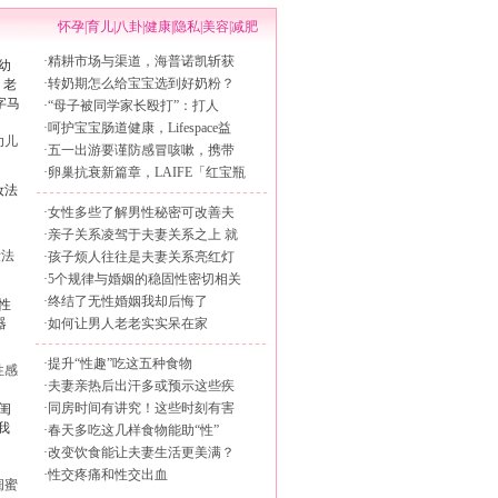
怀孕
|
育儿
|
八卦
|
健康
|
隐私
|
美容
|
减肥
·
精耕市场与渠道，海普诺凯斩获
·
转奶期怎么给宝宝选到好奶粉？
·
“母子被同学家长殴打”：打人
·
呵护宝宝肠道健康，Lifespace益
幼儿
·
五一出游要谨防感冒咳嗽，携带
·
卵巢抗衰新篇章，LAIFE「红宝瓶
·
女性多些了解男性秘密可改善夫
·
亲子关系凌驾于夫妻关系之上 就
妆法
·
孩子烦人往往是夫妻关系亮红灯
·
5个规律与婚姻的稳固性密切相关
·
终结了无性婚姻我却后悔了
·
如何让男人老老实实呆在家
·
提升“性趣”吃这五种食物
性感
·
夫妻亲热后出汗多或预示这些疾
·
同房时间有讲究！这些时刻有害
·
春天多吃这几样食物能助“性”
·
改变饮食能让夫妻生活更美满？
·
性交疼痛和性交出血
闺蜜