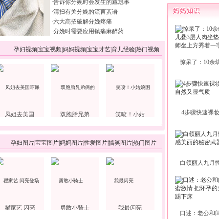
·
告诉你分娩时会发生的尴尬事
·
清扫有关分娩的流言蜚语
·
六大高招破解分娩疼痛
·
分娩时需要应用镇痛麻醉药
孕妇视频
|
宝宝视频
|
妈妈视频
|
宝宝才艺
|
育儿经验
|
热门视频
惊呆了：10余
4步骤快速裸
凤姐去美国
双胞胎兄弟
笑喷！小姑
孕妇图片
|
宝宝图片
|
妈妈图片
|
性爱图片
|
搞笑图片
|
热门图片
白领丽人九月
翟家艺 闪亮
勇敢小骑士
我最闪亮
口述：老公和