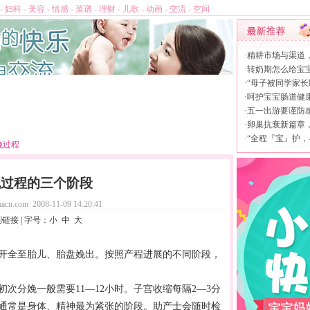
-
妇科
-
美容
-
情感
-
菜谱
-
理财
-
儿歌
-
动画
-
交流
-
空间
·
精耕市场与渠道
·
转奶期怎么给宝
·
“母子被同学家长
·
呵护宝宝肠道健康，
·
五一出游要谨防
·
卵巢抗衰新篇章，L
·
“全程『宝』护，
娩过程
娩过程的三个阶段
acn.com
2008-11-09 14:20:41
制链接
| 字号：
小
中
大
开全至胎儿、胎盘娩出。按照产程进展的不同阶段，
初次
分娩
一般需要11—12小时。子宫收缩每隔2—3分
。通常是身体、精神最为紧张的阶段。助产士会随时检