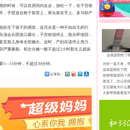
隙的时候，可以在房间内走走，放松一下，在子宫收
开，手臂放在椅子靠背上，将头靠在手上。多与助产
急欲生下孩子的感觉，这完全是一种不由自主的行
头顶会从阴道口露出，子宫收缩停止，胎头即缩回，
直至胎儿身体全部娩出。这时，产妇应该停止用力，
防严重撕裂。初次
分娩
一般不超过2小时新生儿就诞
这就是阳性了
5—15分钟，不超过30分钟。
·
月经一直不来，
·
这就是阳性了吧
分享到：
·
排卵用晨尿吗？
·
更浅了，怎么安
·
宝宝辅食为什么
·
大家帮我看看是