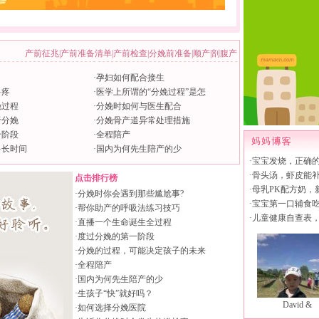
产前征兆
|
产前准备清单
|
产前检查
|
分娩前准备
|
顺产
|
剖腹产
·
孕妇如何配合接生
多疼
·
医学上所谓的“分娩过程”是怎
娩过程
·
分娩时如何与医生配合
于分娩
·
分娩骨产道异常处理措施
个阶段
·
全程陪产
多长时间
·
国内为何先生陪产的少
·
宝宝发烧，正确
·
骨头汤，虾皮能
点击排行榜
·
母乳PK配方奶，
·
分娩时你会遇到那些尴尬事?
·
宝宝第一口辅食
·
帮你助产的呼吸法练习技巧
·
儿童健康自查表
·
直播一个生命诞生全过程
·
度过分娩的第一阶段
·
分娩的过程，可能决定孩子的未来
·
全程陪产
·
国内为何先生陪产的少
·
生孩子“快”就好吗？
David &
·
如何选择分娩医院