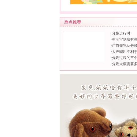
·
分娩进行时
·
生宝宝到底有
·
产前先兆及分
·
大声喊叫不利
·
分娩过程的三
·
分娩大概需要