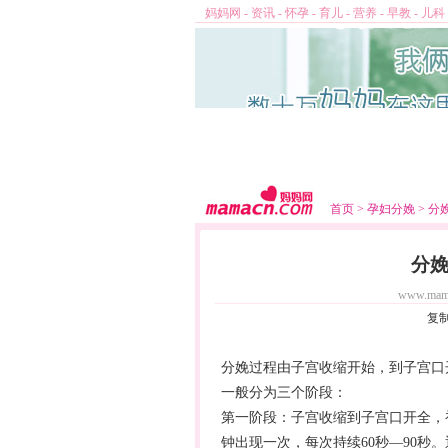
妈妈网
-
资讯
-
怀孕
-
育儿
-
营养
-
早教
-
儿科
首页
>
孕妇分娩
>
分
分
www.mam
复
分娩
过程由子宫收缩开始，到子宫口
一般分为三个阶段：
第一阶段：子宫收缩到子宫口开全，
钟出现一次，每次持续60秒—90秒