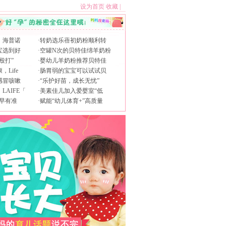
设为首页
收藏
|
，海普诺
·
转奶选乐蓓初奶粉顺利转
宝选到好
·
空罐N次的贝特佳绵羊奶粉
殴打”
·
婴幼儿羊奶粉推荐贝特佳
Life
·
肠胃弱的宝宝可以试试贝
感冒咳嗽
·
“乐护好苗，成长无忧”
AIFE「
·
美素佳儿加入爱婴室“低
早有准
·
赋能“幼儿体育+”高质量