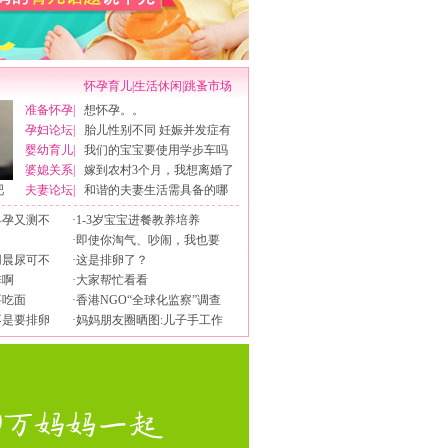
怀孕育儿
|
生活休闲
|
跳蚤市场
准备怀孕
|
想怀孕。。
孕妇论坛
|
胎儿性别不同 妊娠并发症有
婴幼育儿
|
我们的宝宝要使用学步车吗
婆媳关系
|
嫁到农村3个月，我想离婚了
吧
夫妻论坛
|
和谐的夫妻生活需具备的哪
早孕又测不
·
1-3岁宝宝进餐教养培养
·
即使你淘气、吵闹，我也要
用晨尿可不
·
这是排卵了？
排啊
·
大家帮忙看看
要吃面
·
香港NGO“全球化监察”调查
不是要排卵
·
妈妈朋友圈晒图:儿子手工作