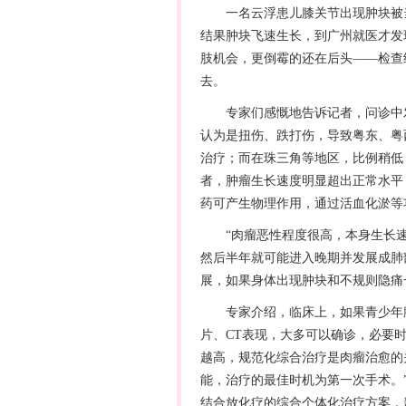
一名云浮患儿膝关节出现肿块被当
结果肿块飞速生长，到广州就医才发
肢机会，更倒霉的还在后头——检查
去。
专家们感慨地告诉记者，问诊中发
认为是扭伤、跌打伤，导致粤东、粤
治疗；而在珠三角等地区，比例稍低
者，肿瘤生长速度明显超出正常水平
药可产生物理作用，通过活血化淤等
“肉瘤恶性程度很高，本身生长速
然后半年就可能进入晚期并发展成肺
展，如果身体出现肿块和不规则隐痛
专家介绍，临床上，如果青少年膝
片、CT表现，大多可以确诊，必要
越高，规范化综合治疗是肉瘤治愈的
能，治疗的最佳时机为第一次手术。
结合放化疗的综合个体化治疗方案，