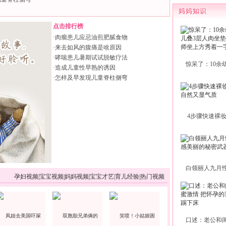
点击排行榜
·
肉瘤患儿应忌油煎肥腻食物
·
来去如风的腹痛是啥原因
·
哮喘患儿暑期试试脱敏疗法
惊呆了：10余
·
造成儿童性早熟的诱因
·
怎样及早发现儿童脊柱侧弯
4步骤快速裸
白领丽人九月
孕妇视频
|
宝宝视频
|
妈妈视频
|
宝宝才艺
|
育儿经验
|
热门视频
口述：老公和