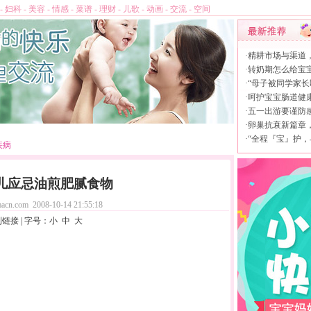
-
妇科
-
美容
-
情感
-
菜谱
-
理财
-
儿歌
-
动画
-
交流
-
空间
·
精耕市场与渠道
·
转奶期怎么给宝
·
“母子被同学家长
·
呵护宝宝肠道健康，
·
五一出游要谨防
·
卵巢抗衰新篇章，L
·
“全程『宝』护，
疾病
儿应忌油煎肥腻食物
acn.com
2008-10-14 21:55:18
制链接
| 字号：
小
中
大