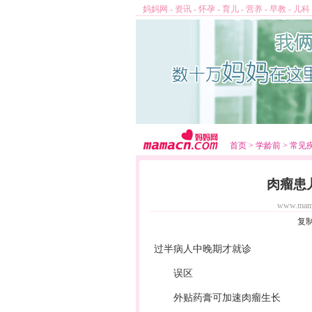
妈妈网
-
资讯
-
怀孕
-
育儿
-
营养
-
早教
-
儿科
首页
>
学龄前
>
常见
肉瘤患
www.mam
复
过半病人中晚期才就诊
误区
外贴药膏可加速肉瘤生长