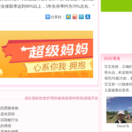
全保肢率达到90%以上，5年生存率约为70%左右。”
分享到：
·
宝宝发烧，正确
·
骨头汤，虾皮能
·
母乳PK配方奶，
·
宝宝第一口辅食
·
儿童健康自查表
成长指标
|
饮食
|
护理保健
|
免疫接种
|
疾病
|
潜能开发
油煎肥腻食物
痛是啥原因
试试脱敏疗法
熟的诱因
David &
儿童脊柱侧弯