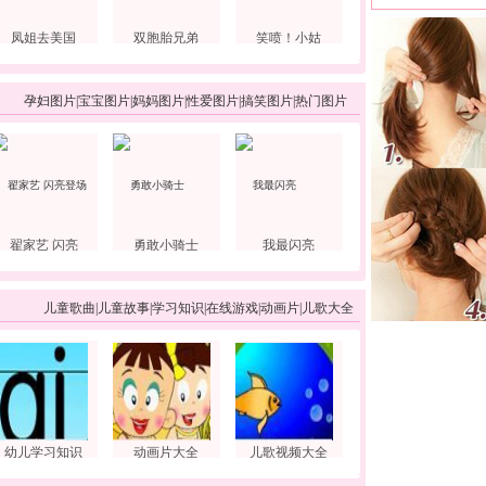
凤姐去美国
双胞胎兄弟
笑喷！小姑
孕妇图片
|
宝宝图片
|
妈妈图片
|
性爱图片
|
搞笑图片
|
热门图片
翟家艺 闪亮
勇敢小骑士
我最闪亮
儿童歌曲
|
儿童故事
|
学习知识
|
在线游戏
|
动画片
|
儿歌大全
幼儿学习知识
动画片大全
儿歌视频大全