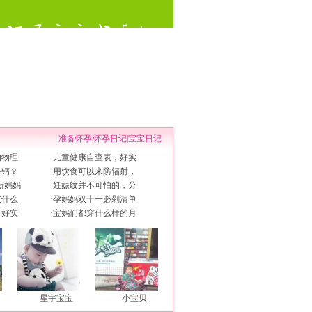
准备怀孕
|
怀孕日记
|
宝宝日记
的物理
·
儿童健康自查表，好实
补钙？
·
用饮食可以来防辐射，
新妈妈
·
妊娠纹并不可怕的，分
吃什么
·
孕妈妈双十一必剁清单
，好实
·
宝妈们都穿什么样的月
星宇宝宝
小宝贝