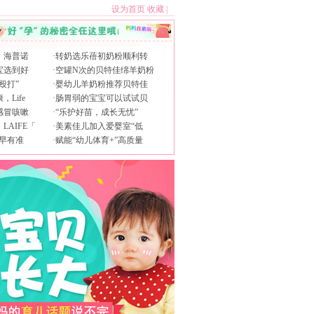
设为首页
收藏
|
，海普诺
·
转奶选乐蓓初奶粉顺利转
宝选到好
·
空罐N次的贝特佳绵羊奶粉
殴打”
·
婴幼儿羊奶粉推荐贝特佳
Life
·
肠胃弱的宝宝可以试试贝
感冒咳嗽
·
“乐护好苗，成长无忧”
AIFE「
·
美素佳儿加入爱婴室“低
早有准
·
赋能“幼儿体育+”高质量