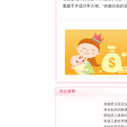
重建手术成功率大增。“肉瘤目前的安
·
肉瘤患儿应忌
·
来去如风的腹
·
哮喘患儿暑期
·
造成儿童性早
·
怎样及早发现