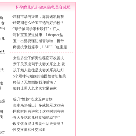
怀孕
|
育儿
|
八卦
|
健康
|
隐私
|
美容
|
减肥
·
精耕市场与渠道，海普诺凯斩获
·
转奶期怎么给宝宝选到好奶粉？
·
“母子被同学家长殴打”：打人
·
呵护宝宝肠道健康，Lifespace益
幼儿
·
五一出游要谨防感冒咳嗽，携带
·
卵巢抗衰新篇章，LAIFE「红宝瓶
·
女性多些了解男性秘密可改善夫
·
亲子关系凌驾于夫妻关系之上 就
妆法
·
孩子烦人往往是夫妻关系亮红灯
·
5个规律与婚姻的稳固性密切相关
·
终结了无性婚姻我却后悔了
·
如何让男人老老实实呆在家
·
提升“性趣”吃这五种食物
性感
·
夫妻亲热后出汗多或预示这些疾
·
同房时间有讲究！这些时刻有害
·
春天多吃这几样食物能助“性”
·
改变饮食能让夫妻生活更美满？
·
性交疼痛和性交出血
闺蜜