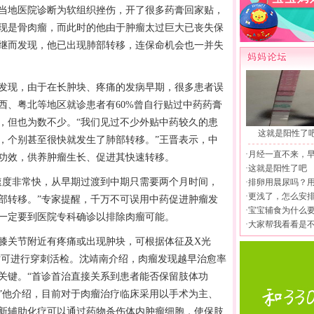
地医院诊断为软组织挫伤，开了很多药膏回家贴，
现是骨肉瘤，而此时的他由于肿瘤太过巨大已丧失保
继而发现，他已出现肺部转移，连保命机会也一并失
现，由于在长肿块、疼痛的发病早期，很多患者误
西、粤北等地区就诊患者有60%曾自行贴过中药药膏
，但也为数不少。“我们见过不少外贴中药较久的患
这就是阳性了
，个别甚至很快就发生了肺部转移。”王晋表示，中
·
月经一直不来，
功效，供养肿瘤生长、促进其快速转移。
·
这就是阳性了吧
度非常快，从早期过渡到中期只需要两个月时间，
·
排卵用晨尿吗？
·
更浅了，怎么安
部转移。”专家提醒，千万不可误用中药促进肿瘤发
·
宝宝辅食为什么
一定要到医院专科确诊以排除肉瘤可能。
·
大家帮我看看是
关节附近有疼痛或出现肿块，可根据体征及X光
时可进行穿刺活检。沈靖南介绍，肉瘤发现越早治愈率
关键。“首诊首治直接关系到患者能否保留肢体功
”他介绍，目前对于肉瘤治疗临床采用以手术为主、
新辅助化疗可以通过药物杀伤体内肿瘤细胞，使保肢