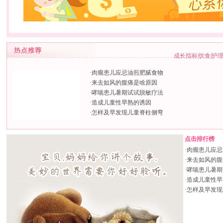
成长指标
|
饮食
|
护
·
肉瘤患儿应忌油煎肥腻食物
·
来去如风的腹痛是啥原因
·
哮喘患儿暑期试试脱敏疗法
·
造成儿童性早熟的诱因
·
怎样及早发现儿童脊柱侧弯
点击排行榜
·
肉瘤患儿应忌
·
来去如风的腹
·
哮喘患儿暑期
·
造成儿童性早
·
怎样及早发现