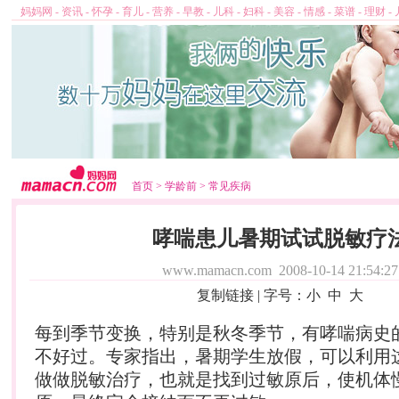
妈妈网
-
资讯
-
怀孕
-
育儿
-
营养
-
早教
-
儿科
-
妇科
-
美容
-
情感
-
菜谱
-
理财
-
首页
>
学龄前
>
常见疾病
哮喘患儿暑期试试脱敏疗
www.mamacn.com
2008-10-14 21:54:27
复制链接
| 字号：
小
中
大
每到季节变换，特别是秋冬季节，有哮喘病史
不好过。专家指出，暑期学生放假，可以利用
做做脱敏治疗，也就是找到过敏原后，使机体