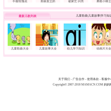
手握玫瑰花
美丽袁立的
翟家艺 闪亮
勇敢小骑
儿童歌曲
|
儿童故事
|
学习知
最新儿歌列表
儿童歌曲大全
儿童故事大全
幼儿学习知识
动画片大
关于我们
-
广告合作
-
使用条款
-
客服中
Copyright© 2007-2018 MAMACN.COM
妈妈