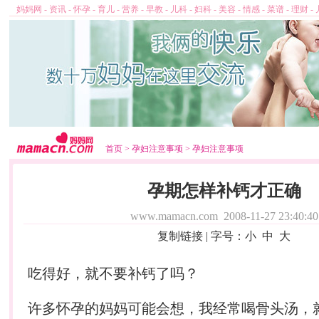
妈妈网
-
资讯
-
怀孕
-
育儿
-
营养
-
早教
-
儿科
-
妇科
-
美容
-
情感
-
菜谱
-
理财
-
首页
>
孕妇注意事项
>
孕妇注意事项
孕期怎样补钙才正确
www.mamacn.com
2008-11-27 23:40:40
复制链接
| 字号：
小
中
大
吃得好，就不要补钙了吗？
许多
怀孕
的妈妈可能会想，我经常喝骨头汤，