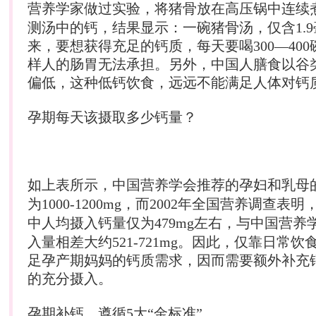
营养
学家做过实验，将猪骨放在高压锅中连续
测汤中的钙，结果显示：一碗猪骨汤，仅含1.
来，要想获得充足的钙质，每天要喝300—40
样人的肠胃无法承担。另外，中国人膳食以谷
偏低，这种低钙饮食，远远不能满足人体对钙
孕期
每天该摄取多少钙量？
如上表所示，中国
营养
学会推荐的
孕妇
和乳母
为1000-1200mg，而2002年全国
营养
调查表明
中人均摄入钙量仅为479mg左右，与中国
营养
入量相差大约521-721mg。因此，仅靠日常
足孕产期妈妈的钙质需求，因而需要额外补充
的充分摄入。
孕期
补钙，遵循5大“金标准”