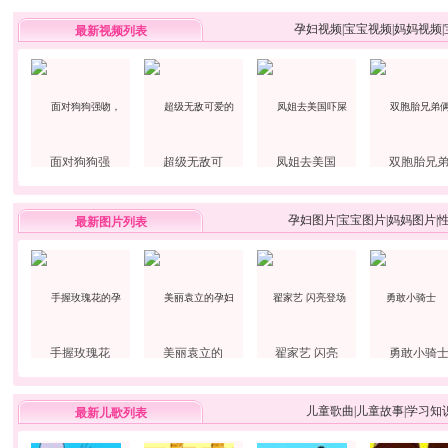
孕妇视频
|
宝宝视频
|
妈妈视频
|
最新视频列表
面对狗狗强
超级无敌可
凤姐去美国
双胞胎兄
孕妇图片
|
宝宝图片
|
妈妈图片
|
最新图片列表
手握玫瑰花
美丽袁立的
翟家艺 闪亮
勇敢小骑
儿童歌曲
|
儿童故事
|
学习知
最新儿歌列表