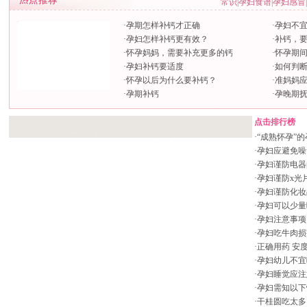
常识
|
孕妇食谱
|
孕妇感冒
|
·
孕期怎样补钙才正确
·
孕妇不
·
孕妇怎样补钙更有效？
·
补钙，
·
怀孕妈妈，需要补充更多的钙
·
怀孕期
·
孕妇补钙要适度
·
如何判
·
怀孕以后为什么要补钙？
·
准妈妈应
·
孕期补钙
·
孕晚期
点击排行榜
·
“成熟怀孕”
·
孕妇应避免噪
·
孕妇谨防电器
·
孕妇谨防x光
·
孕妇谨防化妆
·
孕妇可以少量
·
孕妇注意事项
·
孕妇吃牛肉损
·
正确用药 安
·
孕妇幼儿不宜
·
孕妇睡觉应注
·
孕妇需知以下
·
干桂圆吃太多