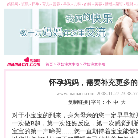
妈妈网
-
资讯
-
怀孕
-
育儿
-
营养
-
早教
-
儿科
-
妇科
-
美容
-
情感
-
菜谱
-
理财
-
首页
>
孕妇注意事项
>
孕妇注意事项
怀孕妈妈，需要补充更多的
www.mamacn.com
2008-11-27 23:38:57
复制链接
| 字号：
小
中
大
对于小宝宝的到来，身为母亲的您一定早早就
一次做B超，第一次妊娠反应，第一次感觉到
宝宝的第一声啼哭……您一直期待着宝宝能够