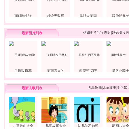
面对狗狗强
超级无敌可
凤姐去美国
双胞胎兄
孕妇图片
|
宝宝图片
|
妈妈图片
|
最新图片列表
手握玫瑰花
美丽袁立的
翟家艺 闪亮
勇敢小骑
儿童歌曲
|
儿童故事
|
学习知
最新儿歌列表
儿童歌曲大全
儿童故事大全
幼儿学习知识
动画片大