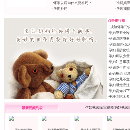
·
怀孕以后为什么要补钙？
·
准妈妈应
·
孕期补钙
·
孕晚期
点击排行榜
·
“成熟怀孕”
·
孕妇应避免噪
·
孕妇谨防电器
·
孕妇谨防x光
·
孕妇谨防化妆
·
孕妇可以少量
·
孕妇注意事项
·
孕妇吃牛肉损
·
正确用药 安
·
孕妇幼儿不宜
·
孕妇睡觉应注
·
孕妇需知以下
·
干桂圆吃太多
孕妇视频
|
宝宝视频
|
妈妈视频
|
最新视频列表