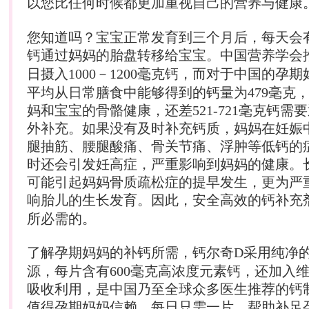
以您比任何时候都更加重视自己的
营养
与健康
您知道吗？宝宝正常发育到三个月后，每天会有
钙通过妈妈的胎盘转移给宝宝。中国
营养
学会
日摄入1000－1200毫克钙，而对于中国的
孕期
平均从日常膳食中能够得到的钙量为479毫克
妈和宝宝的骨骼健康，还差521-721毫克钙需
外补充。如果没有及时补充钙质，妈妈在妊娠
腿抽筋、腰腿酸痛、骨关节痛、浮肿等低钙的
时还会引发妊高症，严重影响到妈妈的健康。
可能引起妈妈骨质疏松症的提早发生，更为严
响胎儿的生长发育。因此，安全高效的钙补充
所必需的。
了解
孕期
妈妈的补钙所需，钙尔奇D采用纯净
源，每片含有600毫克高浓度元素钙，还加入
吸收利用，是中国乃至全球众多医生推荐的钙
值得
孕期
妈妈信赖。每日只需一片，帮助补足