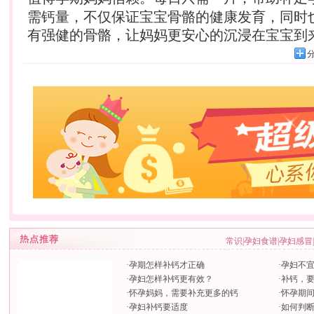
需钙量，不仅保证宝宝骨骼的健康发育，同时
有强健的骨骼，让妈妈更安心的沉浸在宝宝到
常识
|
孕妇食谱
|
孕妇感冒
|
·
孕期怎样补钙才正确
·
孕妇不
·
孕妇怎样补钙更有效？
·
补钙，
·
怀孕妈妈，需要补充更多的钙
·
怀孕期
·
孕妇补钙要适度
·
如何判