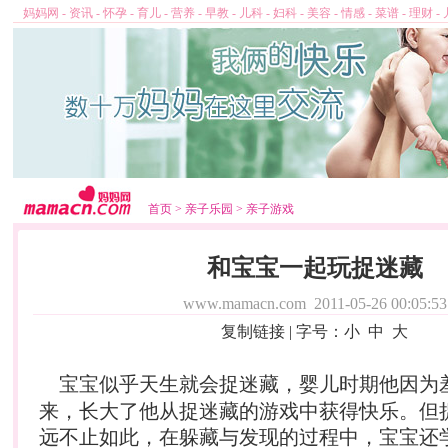
妈妈网
-
资讯
-
怀孕
-
育儿
-
营养
-
早教
-
儿科
-
妇科
-
美容
-
情感
-
菜谱
-
理财
-
首页
>
亲子乐园
>
亲子游戏
和宝宝一起玩捉迷藏
www.mamacn.com
2011-05-26 00:05:53
复制链接
| 字号：
小
中
大
宝宝似乎天生就会捉迷藏，
婴儿
时期他因为
来，长大了他从捉迷藏的游戏中获得快乐。但
远不止如此，在躲藏与发现的过程中，宝宝还