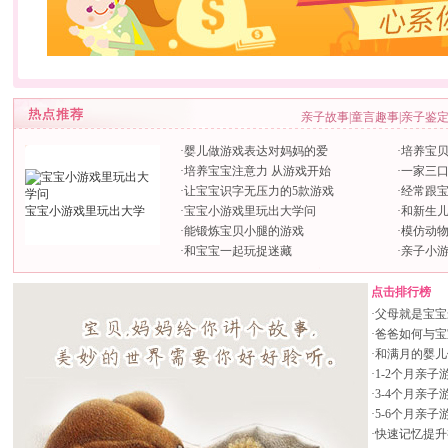
亲子故事
|
童言趣事
|
亲子鉴
·
婴儿做游戏表达对妈妈的爱
·
培养宝
·
培养宝宝注意力 从游戏开始
·
一家三
·
让宝宝识字无压力的5款游戏
·
经常跟
宝宝小游戏里玩出大学
·
宝宝小游戏里玩出大学问
·
和新生
·
能锻炼宝贝小腿的游戏
·
模仿动
·
和宝宝一起玩捉迷藏
·
亲子小
点击排行榜
·
父母就是宝宝
·
爸爸如何与宝
·
和满月的婴儿
·
1-2个月亲子
·
3-4个月亲子
·
5-6个月亲子
·
快速记忆提升