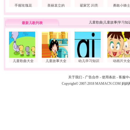
手握玫瑰花
美丽袁立的
翟家艺 闪亮
勇敢小骑
儿童歌曲
|
儿童故事
|
学习知
最新儿歌列表
儿童歌曲大全
儿童故事大全
幼儿学习知识
动画片大
关于我们
-
广告合作
-
使用条款
-
客服中
Copyright© 2007-2018 MAMACN.COM
妈妈