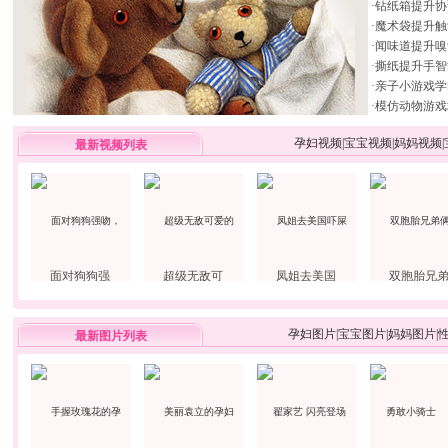
·
钻纸箱提升协
·
魔术袋提升触
·
闻味道提升嗅
·
撕纸提升手智
·
亲子小游戏学
·
模仿动物游戏
孕妇视频
|
宝宝视频
|
妈妈视频
|
最新视频列表
面对狗狗强
超级无敌可
凤姐去美国
双胞胎兄
孕妇图片
|
宝宝图片
|
妈妈图片
|
最新图片列表