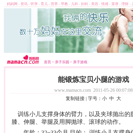
妈妈网
-
资讯
-
怀孕
-
育儿
-
营养
-
早教
-
儿科
-
妇科
-
美容
-
情感
-
菜谱
-
理财
-
首页
>
亲子乐园
>
亲子游戏
能锻炼宝贝小腿的游戏
www.mamacn.com
2011-05-26 00:07:08
复制链接
| 字号：
小
中
大
训练小儿支撑身体的臂力，以及夹球抛出的
膝、伸腿、举腿及用脚抛球、滚球的动作。
年龄：32~33个月 目的： 训练小儿支撑