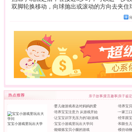
双脚轮换移动，向球抛出或滚动的方向去夹住
亲子故事
|
童言趣事
|
亲子鉴
·
婴儿做游戏表达对妈妈的爱
·
培养宝
·
培养宝宝注意力 从游戏开始
·
一家三
·
让宝宝识字无压力的5款游戏
·
经常跟
宝宝小游戏里玩出大学
·
宝宝小游戏里玩出大学问
·
和新生
·
能锻炼宝贝小腿的游戏
·
模仿动