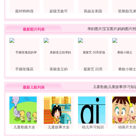
面对狗狗强
超级无敌可
凤姐去美国
双胞胎兄
孕妇图片
|
宝宝图片
|
妈妈图片
|
最新图片列表
手握玫瑰花
美丽袁立的
翟家艺 闪亮
勇敢小骑
儿童歌曲
|
儿童故事
|
学习知
最新儿歌列表
儿童歌曲大全
儿童故事大全
幼儿学习知识
动画片大