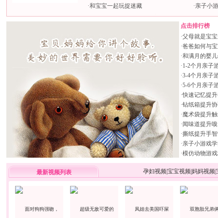
·
和宝宝一起玩捉迷藏
·
亲子小
点击排行榜
·
父母就是宝宝
·
爸爸如何与宝
·
和满月的婴儿
·
1-2个月亲子
·
3-4个月亲子
·
5-6个月亲子
·
快速记忆提升
·
钻纸箱提升协
·
魔术袋提升触
·
闻味道提升嗅
·
撕纸提升手智
·
亲子小游戏学
·
模仿动物游戏
孕妇视频
|
宝宝视频
|
妈妈视频
|
最新视频列表