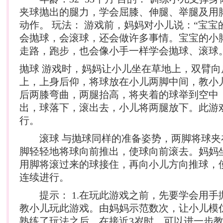
夹球抛出的腿力，学会屈膝、伸腿、举腿及用
动作。 玩法： 游戏前，妈妈对小儿说：“宝宝
会抛球，会滚球，还会做许多事情。宝宝的小
走路，跑步，也会像小手一样学会抛球、滚球
抛球 游戏时，妈妈让小儿坐在草地上，双臂向
上，上身后仰，将球放在小儿两脚中间，教小
后两膝弯曲，两腿抬高，将夹着的球举到空中
出，球落下，滚出去，小儿将两腿放下。此游
行。
滚球 与抛球同样的准备姿势，两脚将球夹
脚轻轻地将球向前推出，使球向前滚去。妈妈
用脚将滚过来的球接住，再向小儿方向推球，
连续进行。
提示： 1.在玩此游戏之前，先要学会用手
教小儿玩此游戏。由妈妈示范数次，让小儿模仿
熟练了玩法之后，在接近3岁时，可以进一步