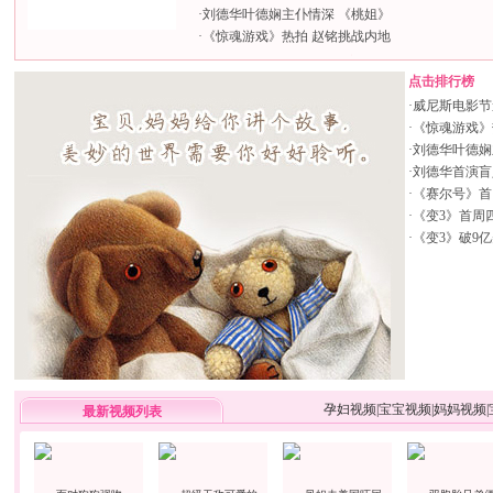
·
刘德华叶德娴主仆情深 《桃姐》
·
《惊魂游戏》热拍 赵铭挑战内地
点击排行榜
·
威尼斯电影节
·
《惊魂游戏》
·
刘德华叶德娴
·
刘德华首演盲
·
《赛尔号》首日
·
《变3》首周
·
《变3》破9
孕妇视频
|
宝宝视频
|
妈妈视频
|
最新视频列表