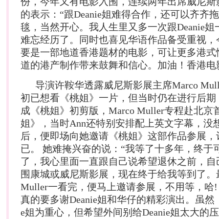
份，今年又有电影入围，连续两年出席威尼斯
的表示：“跟Deanie姐难得合作，还可以齐齐
毯，当然开心。我人生里又多一次跟Deanie
难忘经历了。同时也喜见华语作品备受重视，
要是一部地道香港题材的电影，可让更多港式
道的港产制作带来鼓舞和信心。加油！香港电
导演许鞍华透露威尼斯影展主席Marco Mul
初已想看《桃姐》一片，但当时仍在进行后期
成《桃姐》初剪版，Marco Muller专程赴北
姐》，当时Ann还特别安排配上英文字幕，没
后，便即场向她邀请《桃姐》这部作品参展，让
已。 她难掩兴奋的说：“我等了十多年，终于
了，我心里面一直跟自己说希望退休之前，自
围康城或威尼斯影展，现在终于给我等到了。最开
Muller一看完，便马上邀请参展，不用等，哈
真的要多谢Deanie姐和华仔的精彩演出。虽然《
e姐为重心，但希望外间别给Deanie姐太大的