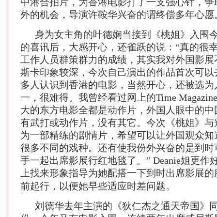
中港合拍片，为香港电影打了一支强心针，争
外的机会，导演许鞍华兴奋的谓终偿多年心愿
身为女主角的叶德娴当接到《桃姐》入围
的喜讯后，大感开心，还雀跃的说：“真的很
工作人员群策群力的成绩，其实我对外国影展
斯卡印象较深，今次自己演出的作品首次可以
多人认识到香港的电影，当然开心，还被选为
一，很难得。我曾经看过网上的Time Magazi
大的东方电影全都是动作片，外国人眼中的中
有武打或动作片，没有其它。今次《桃姐》与
为一部精练的剧情片，希望可以让外国观众知
很多不同的戏种。还有使我份外兴奋的是到时
手一起出席影展行红地毯了。” Deanie姐更
上找来形象指导为她配搭一下到时出席影展的
前起行，以便她早些适应时差问题。
刘德华去年主演的《狄仁杰之通天帝国》