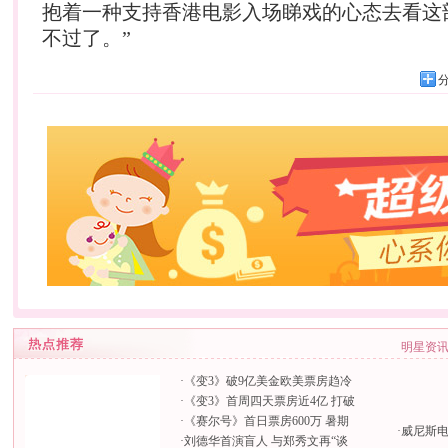
抱着一种支持香港电影入场睇戏的心态去看这
不过了。”
明星资
·
《变3》破9亿美金欧美票房趋冷
·
《变3》首周四天票房近4亿 打破
·
《赛尔号》首日票房600万 暑期
·
威尼斯
·
刘德华首演盲人 与郑秀文再“谈