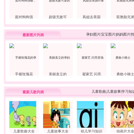
面对狗狗强
超级无敌可
凤姐去美国
双胞胎兄
孕妇图片
|
宝宝图片
|
妈妈图片
|
最新图片列表
手握玫瑰花
美丽袁立的
翟家艺 闪亮
勇敢小骑
儿童歌曲
|
儿童故事
|
学习知
最新儿歌列表
儿童歌曲大全
儿童故事大全
幼儿学习知识
动画片大