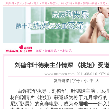
妈妈网
-
资讯
-
怀孕
-
育儿
-
营养
-
早教
-
儿科
-
妇科
-
美容
-
情感
-
菜谱
-
理财
-
首页
>
娱乐资讯
>
电影资讯
刘德华叶德娴主仆情深 《桃姐》受
www.mamacn.com
2011-08-01 01:37:14
复制链接
| 字号：
小
中
大
由许鞍华执导，刘德华、叶德娴主演，以
材的剧情片《桃姐》获邀成为将于九月举行的
尼斯影展》的竞赛电影，成为今届唯一一部入