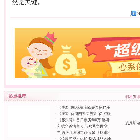
然是关键。
明星资
·
《变3》破9亿美金欧美票房趋冷
·
《变3》首周四天票房近4亿 打破
·
《赛尔号》首日票房600万 暑期
·
威尼斯
·
刘德华首演盲人 与郑秀文再“谈
·
刘德华叶德娴主仆情深 《桃姐》
·
《惊魂游戏》热拍 赵铭挑战内地