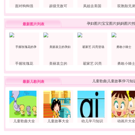
面对狗狗强
超级无敌可
凤姐去美国
双胞胎兄
孕妇图片
|
宝宝图片
|
妈妈图片
|
最新图片列表
手握玫瑰花
美丽袁立的
翟家艺 闪亮
勇敢小骑
儿童歌曲
|
儿童故事
|
学习知
最新儿歌列表
儿童歌曲大全
儿童故事大全
幼儿学习知识
动画片大