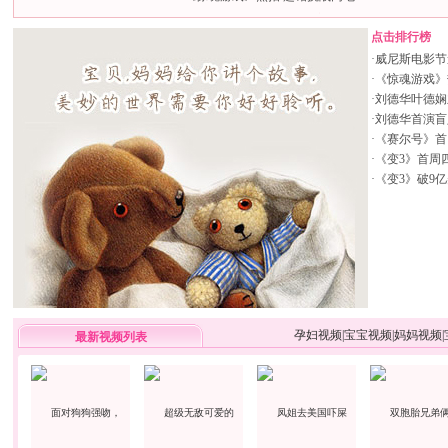
点击排行榜
·
威尼斯电影节
·
《惊魂游戏》
·
刘德华叶德娴
·
刘德华首演盲
·
《赛尔号》首日
·
《变3》首周
·
《变3》破9
孕妇视频
|
宝宝视频
|
妈妈视频
|
最新视频列表