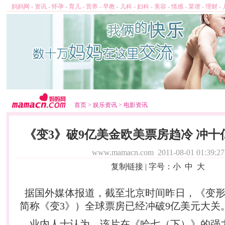
妈妈网
-
资讯
-
怀孕
-
育儿
-
营养
-
早教
-
儿科
-
妇科
-
美容
-
情感
-
菜谱
-
理财
-
首页
>
娱乐资讯
>
电影资讯
《变3》破9亿美金欧美票房趋冷 冲十
www.mamacn.com
2011-08-01 01:39:27
复制链接
| 字号：
小
中
大
据国外媒体报道，截至北京时间昨日，《变形
简称《变3》）全球票房已经冲破9亿美元大关
业内人士认为，该片在《哈七（下）》的强