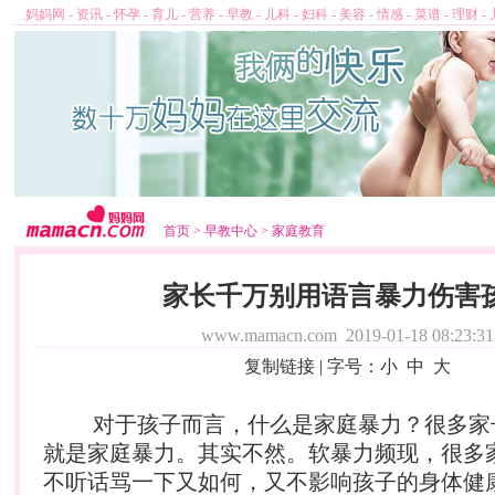
妈妈网
-
资讯
-
怀孕
-
育儿
-
营养
-
早教
-
儿科
-
妇科
-
美容
-
情感
-
菜谱
-
理财
-
首页
>
早教中心
>
家庭教育
家长千万别用语言暴力伤害
www.mamacn.com
2019-01-18 08:23:31
复制链接
| 字号：
小
中
大
对于孩子而言，什么是家庭暴力？很多家
就是家庭暴力。其实不然。软暴力频现，很多
不听话骂一下又如何，又不影响孩子的身体健