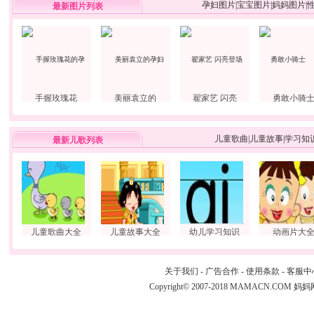
孕妇图片
|
宝宝图片
|
妈妈图片
|
最新图片列表
手握玫瑰花
美丽袁立的
翟家艺 闪亮
勇敢小骑
儿童歌曲
|
儿童故事
|
学习知
最新儿歌列表
儿童歌曲大全
儿童故事大全
幼儿学习知识
动画片大
关于我们
-
广告合作
-
使用条款
-
客服中
Copyright© 2007-2018 MAMACN.COM
妈妈