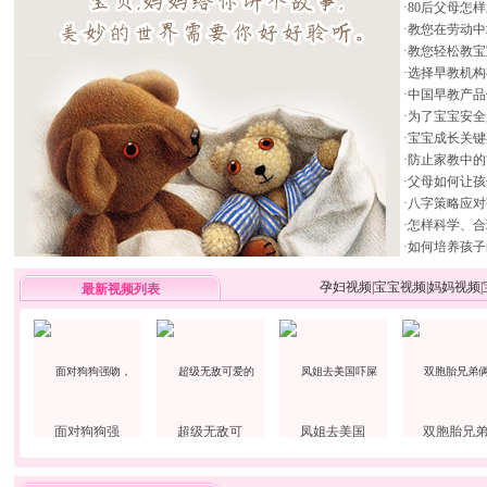
·
80后父母怎
·
教您在劳动中
·
教您轻松教宝
·
选择早教机构
·
中国早教产品
·
为了宝宝安全
·
宝宝成长关键
·
防止家教中的
·
父母如何让孩
·
八字策略应对
·
怎样科学、合
·
如何培养孩子
孕妇视频
|
宝宝视频
|
妈妈视频
|
最新视频列表
面对狗狗强
超级无敌可
凤姐去美国
双胞胎兄