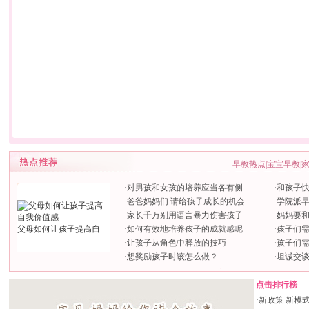
早教热点
|
宝宝早教
|
·
对男孩和女孩的培养应当各有侧
·
和孩子快
·
爸爸妈妈们 请给孩子成长的机会
·
学院派
·
家长千万别用语言暴力伤害孩子
·
妈妈要
父母如何让孩子提高自
·
如何有效地培养孩子的成就感呢
·
孩子们
·
让孩子从角色中释放的技巧
·
孩子们
·
想奖励孩子时该怎么做？
·
坦诚交
点击排行榜
·
新政策 新模式