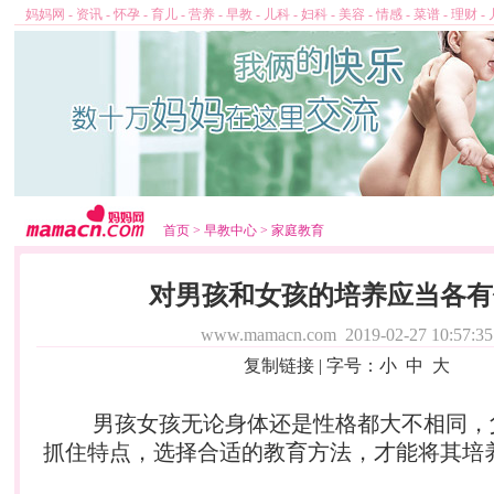
妈妈网
-
资讯
-
怀孕
-
育儿
-
营养
-
早教
-
儿科
-
妇科
-
美容
-
情感
-
菜谱
-
理财
-
首页
>
早教中心
>
家庭教育
对男孩和女孩的培养应当各有
www.mamacn.com
2019-02-27 10:57:35
复制链接
| 字号：
小
中
大
男孩女孩无论身体还是性格都大不相同，
抓住特点，选择合适的教育方法，才能将其培