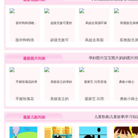
面对狗狗强
超级无敌可
凤姐去美国
双胞胎兄
孕妇图片
|
宝宝图片
|
妈妈图片
|
最新图片列表
手握玫瑰花
美丽袁立的
翟家艺 闪亮
勇敢小骑
儿童歌曲
|
儿童故事
|
学习知
最新儿歌列表