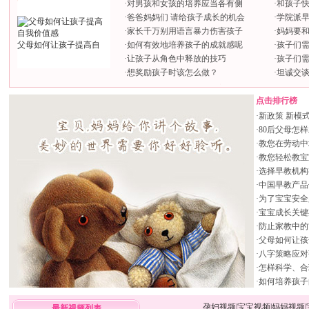
·
对男孩和女孩的培养应当各有侧
·
和孩子快
·
爸爸妈妈们 请给孩子成长的机会
·
学院派
·
家长千万别用语言暴力伤害孩子
·
妈妈要
父母如何让孩子提高自
·
如何有效地培养孩子的成就感呢
·
孩子们
·
让孩子从角色中释放的技巧
·
孩子们
·
想奖励孩子时该怎么做？
·
坦诚交
点击排行榜
·
新政策 新模式
·
80后父母怎
·
教您在劳动中
·
教您轻松教宝
·
选择早教机构
·
中国早教产品
·
为了宝宝安全
·
宝宝成长关键
·
防止家教中的
·
父母如何让孩
·
八字策略应对
·
怎样科学、合
·
如何培养孩子
孕妇视频
|
宝宝视频
|
妈妈视频
|
最新视频列表