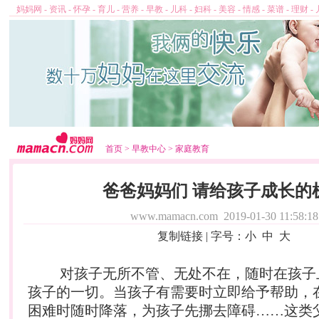
妈妈网
-
资讯
-
怀孕
-
育儿
-
营养
-
早教
-
儿科
-
妇科
-
美容
-
情感
-
菜谱
-
理财
-
首页
>
早教中心
>
家庭教育
爸爸妈妈们 请给孩子成长的
www.mamacn.com
2019-01-30 11:58:18
复制链接
| 字号：
小
中
大
对孩子无所不管、无处不在，随时在孩子
孩子的一切。当孩子有需要时立即给予帮助，
困难时随时降落，为孩子先挪去障碍……这类