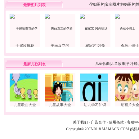
孕妇图片
|
宝宝图片
|
妈妈图片
|
最新图片列表
手握玫瑰花
美丽袁立的
翟家艺 闪亮
勇敢小骑
儿童歌曲
|
儿童故事
|
学习知
最新儿歌列表
儿童歌曲大全
儿童故事大全
幼儿学习知识
动画片大
关于我们
-
广告合作
-
使用条款
-
客服中
Copyright© 2007-2018 MAMACN.COM
妈妈