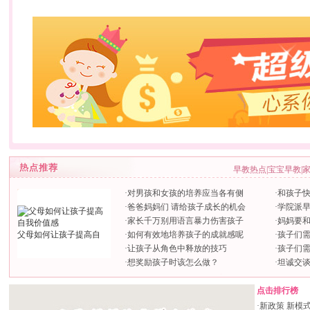
早教热点
|
宝宝早教
|
·
对男孩和女孩的培养应当各有侧
·
和孩子快
·
爸爸妈妈们 请给孩子成长的机会
·
学院派
·
家长千万别用语言暴力伤害孩子
·
妈妈要
父母如何让孩子提高自
·
如何有效地培养孩子的成就感呢
·
孩子们
·
让孩子从角色中释放的技巧
·
孩子们
·
想奖励孩子时该怎么做？
·
坦诚交
点击排行榜
·
新政策 新模式