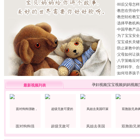
·
80后父母怎
·
教您在劳动中
·
教您轻松教宝
·
选择早教机构
·
中国早教产品
·
为了宝宝安全
·
宝宝成长关键
·
防止家教中的
·
父母如何让孩
·
八字策略应对
·
怎样科学、合
·
如何培养孩子
孕妇视频
|
宝宝视频
|
妈妈视频
|
最新视频列表
面对狗狗强
超级无敌可
凤姐去美国
双胞胎兄