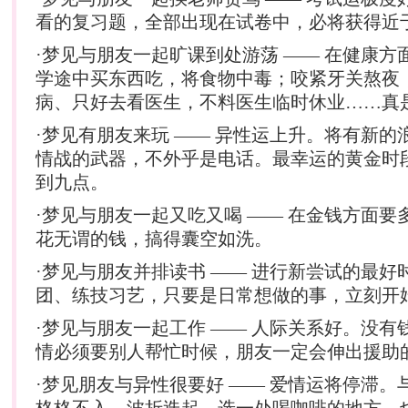
看的复习题，全部出现在试卷中，必将获得近
·梦见与朋友一起旷课到处游荡 —— 在健康方
学途中买东西吃，将食物中毒；咬紧牙关熬夜
病、只好去看医生，不料医生临时休业……真
·梦见有朋友来玩 —— 异性运上升。将有新的
情战的武器，不外乎是电话。最幸运的黄金时
到九点。
·梦见与朋友一起又吃又喝 —— 在金钱方面要
花无谓的钱，搞得囊空如洗。
·梦见与朋友并排读书 —— 进行新尝试的最好
团、练技习艺，只要是日常想做的事，立刻开
·梦见与朋友一起工作 —— 人际关系好。没有
情必须要别人帮忙时候，朋友一定会伸出援助
·梦见朋友与异性很要好 —— 爱情运将停滞。
格格不入，波折迭起。选一处喝咖啡的地方，