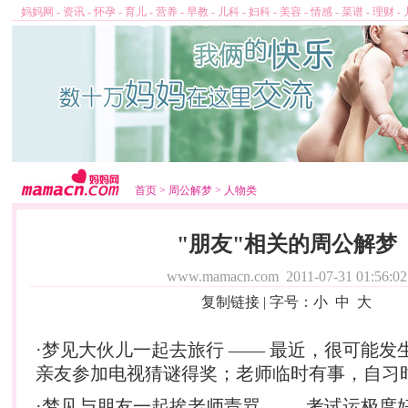
妈妈网
-
资讯
-
怀孕
-
育儿
-
营养
-
早教
-
儿科
-
妇科
-
美容
-
情感
-
菜谱
-
理财
-
首页
>
周公解梦
>
人物类
"朋友"相关的周公解梦
www.mamacn.com
2011-07-31 01:56:02
复制链接
| 字号：
小
中
大
·梦见大伙儿一起去旅行 —— 最近，很可能发
亲友参加电视猜谜得奖；老师临时有事，自习
·梦见与朋友一起挨老师责骂 —— 考试运极度