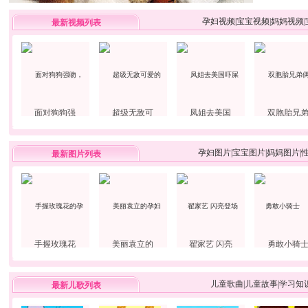
孕妇视频
|
宝宝视频
|
妈妈视频
|
最新视频列表
面对狗狗强
超级无敌可
凤姐去美国
双胞胎兄
孕妇图片
|
宝宝图片
|
妈妈图片
|
最新图片列表
手握玫瑰花
美丽袁立的
翟家艺 闪亮
勇敢小骑
儿童歌曲
|
儿童故事
|
学习知
最新儿歌列表