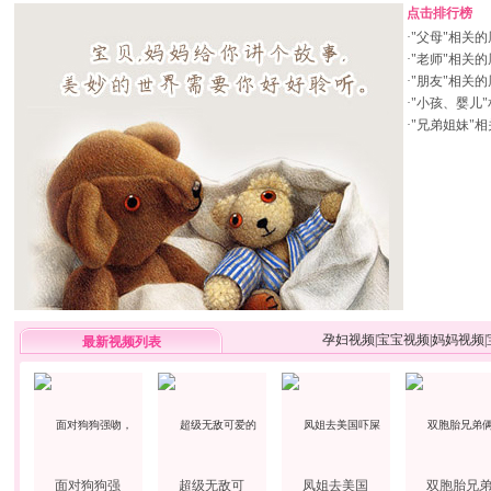
点击排行榜
·
"父母"相关
·
"老师"相关
·
"朋友"相关
·
"小孩、婴儿
·
"兄弟姐妹"
孕妇视频
|
宝宝视频
|
妈妈视频
|
最新视频列表
面对狗狗强
超级无敌可
凤姐去美国
双胞胎兄