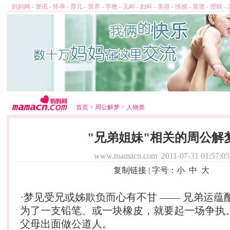
妈妈网
-
资讯
-
怀孕
-
育儿
-
营养
-
早教
-
儿科
-
妇科
-
美容
-
情感
-
菜谱
-
理财
-
首页
>
周公解梦
>
人物类
"兄弟姐妹"相关的周公解
www.mamacn.com
2011-07-31 01:57:05
复制链接
| 字号：
小
中
大
·梦见受兄或姊欺负而心有不甘 —— 兄弟运蕴
为了一支铅笔、或一块橡皮，就要起一场争执
父母出面做公道人。