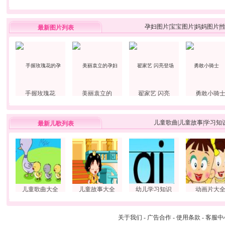
孕妇图片
|
宝宝图片
|
妈妈图片
|
最新图片列表
手握玫瑰花
美丽袁立的
翟家艺 闪亮
勇敢小骑
儿童歌曲
|
儿童故事
|
学习知
最新儿歌列表
儿童歌曲大全
儿童故事大全
幼儿学习知识
动画片大
关于我们
-
广告合作
-
使用条款
-
客服中