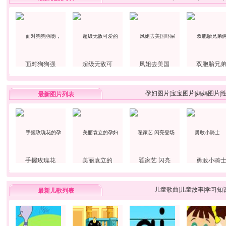
面对狗狗强
超级无敌可
凤姐去美国
双胞胎兄
孕妇图片
|
宝宝图片
|
妈妈图片
|
最新图片列表
手握玫瑰花
美丽袁立的
翟家艺 闪亮
勇敢小骑
儿童歌曲
|
儿童故事
|
学习知
最新儿歌列表