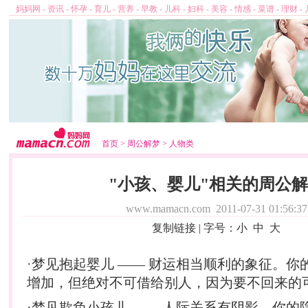
妈妈网
-
资讯
-
怀孕
-
育儿
-
营养
-
早教
-
儿科
-
妇科
-
美容
-
情感
-
菜谱
-
理财
-
首页
>
周公解梦
>
人物类
"小孩、婴儿"相关的周公
www.mamacn.com
2011-07-31 01:56:37
复制链接
| 字号：
小
中
大
·梦见抱起
婴儿
—— 财运相当顺利的象征。你
增加，但绝对不可借给别人，因为要不回来的
·梦见欺负小孩儿 —— 人际关系有阴影。你的